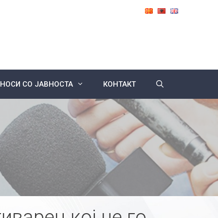
НОСИ СО ЈАВНОСТА
КОНТАКТ
иварец кој не го