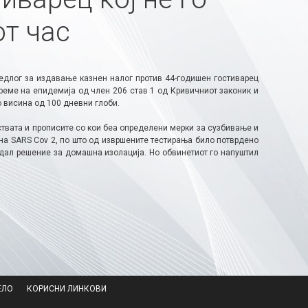
т час
едлог за издавање казнен налог против 44-годишен гостиварец
реме на епидемија од член 206 став 1 од Кривичниот законик и
 висина од 100 дневни глоби.
ствата и прописите со кои беа определени мерки за сузбивање и
 на SARS Cov 2, по што од извршените тестирања било потврдено
здал решение за домашна изолација. Но обвинетиот го напуштил
ЕЛО
КОРИСНИ ЛИНКОВИ