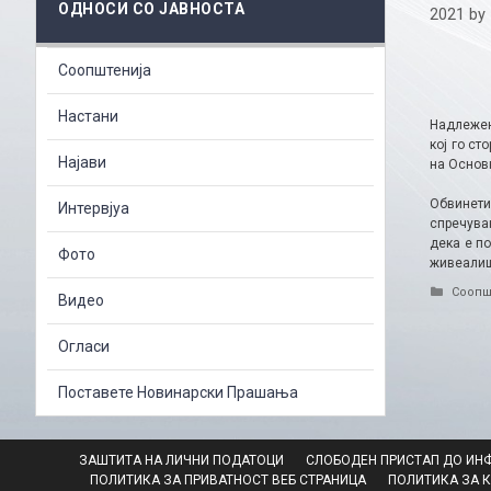
ОДНОСИ СО ЈАВНОСТА
2021
by
Соопштенија
Настани
Надлежен
кој го с
Најави
на Основн
Обвинетио
Интервјуа
спречувањ
дека е п
Фото
живеалиш
Catego
Соопш
Видео
Огласи
Поставете Новинарски Прашања
ЗАШТИТА НА ЛИЧНИ ПОДАТОЦИ
СЛОБОДЕН ПРИСТАП ДО ИН
ПОЛИТИКА ЗА ПРИВАТНОСТ ВЕБ СТРАНИЦА
ПОЛИТИКА ЗА 