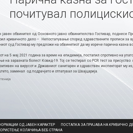
почитувал полицискио
 јавен обвинител од Основното јавно обвинителство Гостивар, поднесе Пр
торил кривичното дело – Непостапување според здравствените прописи за в
иот суд Гостивар му предложи на обвинетиот да му изрече парична казна во
т на 5 мај 2021 година за време на епидемија, постапил спротивно на упат
е на заразната болест Ковид-19. Тој се тестирал со PCR тест за присуство
озитивен на вирусот и Државниот санитарен и здравствен инспекторат му и
тето, заминал од подрачјето и отпатувал за Швајцарија.
ries
тенија
ФОРМАЦИИ ОД ЈАВЕН КАРАКТЕР
ПОСТАПКА ЗА ПРИЈАВА НА КРИВИЧНО Д
КОРИСТЕЊЕ КОЛАЧИЊА ВЕБ СТРАНА