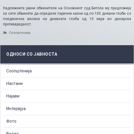
Надлежните јавни обвинители на Основниот суд Битола му предложија
за сите обвинети да определи парични казни од по 100 дневни глоби со
поединечна висина на дневната глоба од 10 евра во денарска
противвредност.​​
Categories
Соопштенија
ОДНОСИ СО ЈАВНОСТА
Соопштенија
Настани
Најави
Интервјуа
Фото
Видео