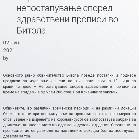
непостапување според
здравствени прописи во
Битола
02 Јун
2021
by
Основното јавно обвинителство Битола поведе постапки и поднесе
предлози за издавање казнени налози против вкупно 13 лица за
кривично дело – Непостапување според здравствените прописи за
време на епидемија од член 206 став 1 од Кривичниот законик.
Обвинетите, во различни временски периоди и на различни локации
биле затекнати при непочитување на прописите со кои како мерка за
спречување на ширењето на коронавирусот се воспоставува забрана за
движење на населението во одредени делови од денот. Спротивно на
прописите тие се движеле на наведените локации без да поседуваат
дозвола за тоа.