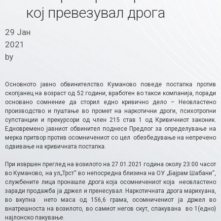
кој превезувал дрога
29 Јан
2021
by
Основното јавно обвинителство Куманово поведе постапка против
скопјанец на возраст од 52 години, вработен во такси компанија, поради
основано сомнение да сторил едно кривично дело – Неовластено
производство и пуштање во промет на наркотични дроги, психотропни
супстанции и прекурсори од член 215 став 1 од Кривичниот законик.
Едновремено јавниот обвинител поднесе Предлог за определување на
мерка притвор против осомничениот со цел обезбедување на непречено
одвивање на кривичната постапка.
При извршен преглед на возилото на 27.01.2021 година околу 23:00 часот
во Куманово, на ул„Трст“ во непосредна близина на ОУ „Бајрам Шабани“,
службените лица пронашле дрога која осомничениот која неовластено
заради продажба ја држел и пренесувал. Наркотичната дрога марихуана,
во вкупна нето маса од 156,6 грама, осомничениот ја држел во
внатрешноста на возилото, во самиот негов скут, спакувана во 1(едно)
најлонско пакување.