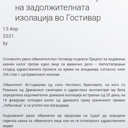
на задолжителната
изолација во Гостивар
13 Апр
2021
by
Основното јавно обвинителство Гостивар поднесе Предлог за издавање
казнен налог против едно лице за кривично дело – Непостапување
според здравствените прописи за време на епидемија согласно член
206 став 1 од Кривичниот законик.
Обвинетиот 42-годишник од село Неготино, Врапчиште, на кого со
Решение од Државниот санитарен и здравствен инспекторат му била
определена задолжителна домашна изолација во траење од 20 дена, на
18 февруари остварил излез од државата преку граничниот премин
„Табановце“ и се упатил кон Швајцарија.
Надлежниот јавен обвинител му предложи на Судот да определи
парична казна за обвинетото лице кое не ги почитувало здравствените
мерки.​