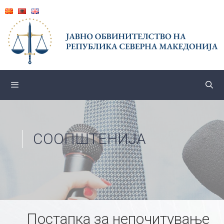
Skip
to
content
СООПШТЕНИЈА
Постапка за непочитување