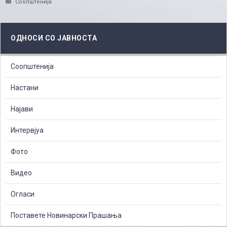
Categories
Соопштенија
ОДНОСИ СО ЈАВНОСТА
Соопштенија
Настани
Најави
Интервјуа
Фото
Видео
Огласи
Поставете Новинарски Прашања