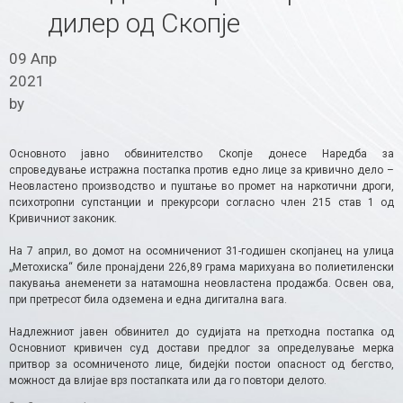
дилер од Скопје
09 Апр
2021
by
Основното јавно обвинителство Скопје донесе Наредба за
спроведување истражна постапка против едно лице за кривично дело –
Неовластено производство и пуштање во промет на наркотични дроги,
психотропни супстанции и прекурсори согласно член 215 став 1 од
Кривичниот законик.
На 7 април, во домот на осомничениот 31-годишен скопјанец на улица
„Метохиска“ биле пронајдени 226,89 грама марихуана во полиетиленски
пакувања анеменети за натамошна неовластена продажба. Освен ова,
при претресот била одземена и една дигитална вага.
Надлежниот јавен обвинител до судијата на претходна постапка од
Основниот кривичен суд достави предлог за определување мерка
притвор за осомниченото лице, бидејќи постои опасност од бегство,
можност да влијае врз постапката или да го повтори делото.​