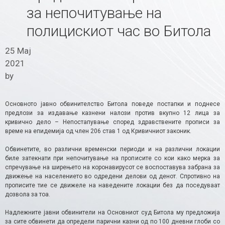
за непочитување на
полицискиот час во Битола
25 Мај
2021
by
Основното јавно обвинителство Битола поведе постапки и поднесе
предлози за издавање казнени налози против вкупно 12 лица за
кривично дело – Непостапување според здравствените прописи за
време на епидемија од член 206 став 1 од Кривичниот законик.
Обвинетите, во различни временски периоди и на различни локации
биле затекнати при непочитување на прописите со кои како мерка за
спречување на ширењето на коронавирусот се воспоставува забрана за
движење на населението во одредени делови од денот. Спротивно на
прописите тие се движеле на наведените локации без да поседуваат
дозвола за тоа.
Надлежните јавни обвинители на Основниот суд Битола му предложија
за сите обвинети да определи парични казни од по 100 дневни глоби со