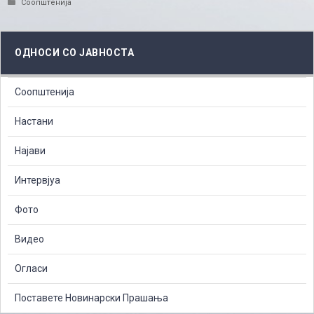
Categories
Соопштенија
ОДНОСИ СО ЈАВНОСТА
Соопштенија
Настани
Најави
Интервјуа
Фото
Видео
Огласи
Поставете Новинарски Прашања