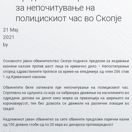
за непочитување на
полицискиот час во Скопје
21 Мај
2021
by
Основното јавно обвинителство Скопје поднесе предлози за издавање
казнени налози против шест лица за кривично дело – Непостапување
според здравствените прописи за време на епидемија од член 206 став
1 од Кривичниот законик.
Обвинетите биле затекнати при непочитување на полицискиот час.
Спротивно на одлуката со која се забранува движење на населението во
одредени делови на денот како мерка за превенција на ширењето на
коронавирусот, тие без дозвола се движеле на различни локации во
градот.
Надлежниот јавен обвинител за сите обвинети предложи парични казни
од 100 дневни глоби од по 20 евра во денарска противвредност.