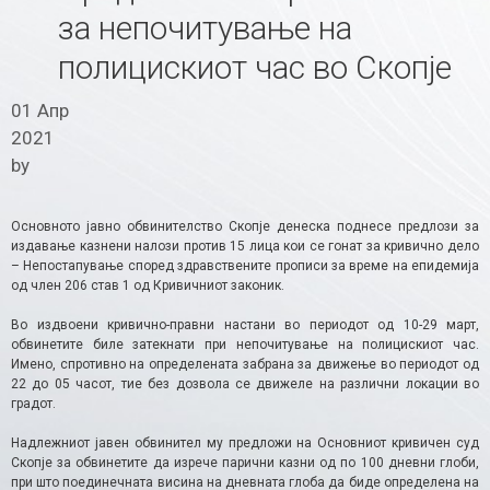
за непочитување на
полицискиот час во Скопје
01 Апр
2021
by
Основното јавно обвинителство Скопје денеска поднесе предлози за
издавање казнени налози против 15 лица кои се гонат за кривично дело
– Непостапување според здравствените прописи за време на епидемија
од член 206 став 1 од Кривичниот законик.
Во издвоени кривично-правни настани во периодот од 10-29 март,
обвинетите биле затекнати при непочитување на полицискиот час.
Имено, спротивно на определената забрана за движење во периодот од
22 до 05 часот, тие без дозвола се движеле на различни локации во
градот.
Надлежниот јавен обвинител му предложи на Основниот кривичен суд
Скопје за обвинетите да изрече парични казни од по 100 дневни глоби,
при што поединечната висина на дневната глоба да биде определена на