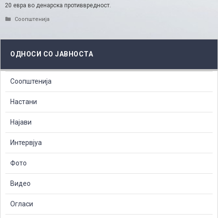
20 евра во денарска противвредност.​
Categories
Соопштенија
ОДНОСИ СО ЈАВНОСТА
Соопштенија
Настани
Најави
Интервјуа
Фото
Видео
Огласи