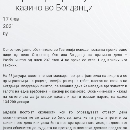
казино во Богданци
17 Фев
2021
by
Основното јавно обвинителство Гевгелија поведе постапка против едно
лице од село Стојаково, Општина Богданци за кривично дело –
Разбојништво од член 237 став 4 во врска со став 1 од Кривичниот
законик.
На 28 јануари, осомничениот маскиран со црна фантомка на лицето и со
црни ракавици на рацете, носејќи ранец на грбот, влегол во казино во
Богданци. Вперувајќи пиштол, се заканил дека ќе нападне врз животот и
телото на една вработена – касиер во казиното. Осомничениот ѝ кажал
на оштетената да ја отвори касата и да ги извади парите, па одзел
134.200 денари.
Бидејќи постојат околности кои го оправдуваат стравот дека
осомничениот ќе се даде во бегство, дека ќе ги уништи трагите од
кривичното дело или дека ќе го повтори кривичното дело, надлежниот
јавен обвинител до судијата на претходна постапка достави предлог за