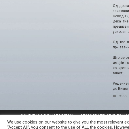
Од доста
закажани 
Ковид-19
дека тие
предизви
услови на
Од тие п
пријавен
Што се о
имајќи г
конкретни
власт.
Решението
до Вишото
Catego
Соопш
ЗАШТИТА НА ЛИЧНИ ПОДАТОЦИ
СЛОБОДЕН ПРИСТАП ДО ИН
ПОЛИТИКА ЗА ПРИВАТНОСТ ВЕБ СТРАНИЦА
ПОЛИТИКА ЗА 
We use cookies on our website to give you the most relevant exp
“Accept All”, you consent to the use of ALL the cookies. However
© 2026 ЈАВНО ОБВИНИТЕЛСТВО НА