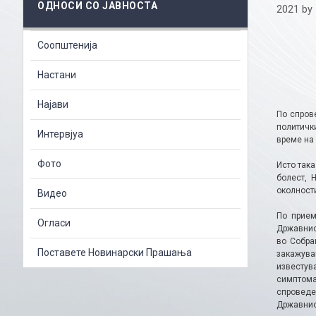
ОДНОСИ СО ЈАВНОСТА
2021
by
Соопштенија
Настани
Најави
По спров
политичк
Интервјуа
време на 
Фото
Исто так
болест, 
околности
Видео
По прием
Огласи
Државниот
во Собра
Поставете Новинарски Прашања
закажува
известу
симптома
спроведе
Државнио