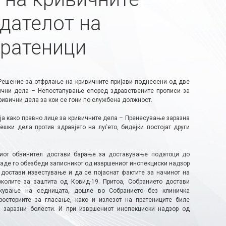
едателот на
пратеници
 Решение за отфрлање на кривичните пријави поднесени од две
вични дела – Непостапување според здравствените прописи за
ривични дела за кои се гони по службена должност.
ја како правно лице за кривичните дела – Пренесување заразна
шки дела против здравјето на луѓето, бидејќи постојат други
вниот обвинител достави барање за доставување податоци до
 каде го обезбеди записникот од извршениот инспекциски надзор
 достави известување и да се појаснат фактите за начинот на
колите за заштита од Ковид-19. Притоа, Собранието достави
жување на седницата, дошле во Собранието без клиничка
осториите за гласање, како и излезот на пратениците биле
 заразни болести. И при извршениот инспекциски надзор од