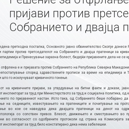
пријави против претс
Собранието и двајца 
едена претходна постапка, Основното јавно обвинителство Скопје донесе
и партии против претседателот на Собранието и двајца пратеници за кри
епидемија и Пренесување заразна болест, бидејќи пријавените дела не се к
а отфрлена е и пријавата против Собранието на Република Северна Македони
Непостапување според здравствените прописи за време на епидемија и Те
 што го исклучуваат кривичното гонење.
от на кривичните пријави, за утврдување на битни факти и докази, ја
 инспекторат за труд при Министерството за труд и социјална политика, од
нието по пријавениот настан. Исто така, од Собранието беше побарано да
ње на седниците, известувањето на пратениците и почитување на прото
вање во кое се наведува дека двајцата пратеници на денот на одр
тологија со сопствен превоз. Влезот, движењето и сместувањето во пр
ни во согласност со одобрените протоколи од страна на Комисијата за
т инспекторат за труд било констатирано дека нема забелешки.