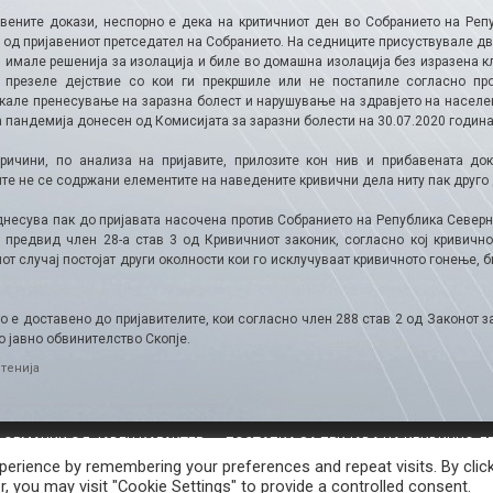
вените докази, неспорно е дека на критичниот ден во Собранието на Реп
од пријавениот претседател на Собранието. На седниците присуствувале два
, имале решенија за изолација и биле во домашна изолација без изразена к
 презеле дејствие со кои ги прекршиле или не постапиле согласно п
кале пренесување на заразна болест и нарушување на здравјето на населен
 пандемија донесен од Комисијата за заразни болести на 30.07.2020 година,
ричини, по анализа на пријавите, прилозите кон нив и прибавената док
ите не се содржани елементите на наведените кривични дела ниту пак друго
днесува пак до пријавата насочена против Собранието на Република Северн
о предвид член 28-а став 3 од Кривичниот законик, согласно кој кривичн
от случај постојат други околности кои го исклучуваат кривичното гонење,
 е доставено до пријавителите, кои согласно член 288 став 2 од Законот з
 јавно обвинителство Скопје.
ries
тенија
ФОРМАЦИИ ОД ЈАВЕН КАРАКТЕР
ПОСТАПКА ЗА ПРИЈАВА НА КРИВИЧНО Д
КОРИСТЕЊЕ КОЛАЧИЊА ВЕБ СТРАНА
erience by remembering your preferences and repeat visits. By clic
, you may visit "Cookie Settings" to provide a controlled consent.
 РЕПУБЛИКА СЕВЕРНА МАКЕДОНИЈА • Developed by Unet • Supported by the O