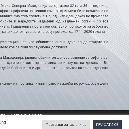
ублика Северна Македонија се одржале 32-та и 36-та седница,
јцата пријавени пратеници кои во тој момент биле позитивни на
линичка симптоматологија. Но, од ниту еден доказ не произлезе
рописите и наредбите издадени од надлежен орган и со тоа
ието. Пријавените постапиле согласно протоколот за работа во
 како и дополнувањето на овој протокол од 17.11.2020 година.
ументација, јавниот обвинител оцени дека во дејствијата на
 дело кое се гони по службена должност.
а Македонија, јавниот обвинител донесе решение за отфрлање,
о се одговорни сите правни лица со исклучок на државата. Во
 бидејќи Собранието е државен орган и носител на законодавната
а кривична постапка, имаат право на жалба во рок од осум дена
ЕЛО
КОРИСНИ ЛИНКОВИ
king
Поставки за колачиња
ПРИФАТИ СÈ
SCE Mission to Skopje