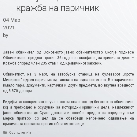
кражба на паричник
04 Мар
2021
by
Јавен обвинител од Основното јавно обвинителство Скопје поднесе
Обвинителен предлог против 36-годишен скопјанец за кривично дело –
Кражба според член 235 став 1 од Кривичниот законик.
Обвинетиот, на 3 март, на автобуска станица на булеварот „Крсте
Мисирков“ одзел паричник од ташната на една оштетена. Во паричникот
имало пари, документи, картички и други предмети, во вкупна вредност
од 8.870 денари.
Бидејќи во конкретниот случај постои опасност од бегство на обвинетиот
кој и претходно е осудуван за истородни кривични дела, надлежниот
јавен обвинител до Судот достави и посебен предлог за определување
мерка притвор, со цел да се обезбеди непречено одвивање на
кривичната постапка против обвинетото лице.​
Categories
Соопштенија