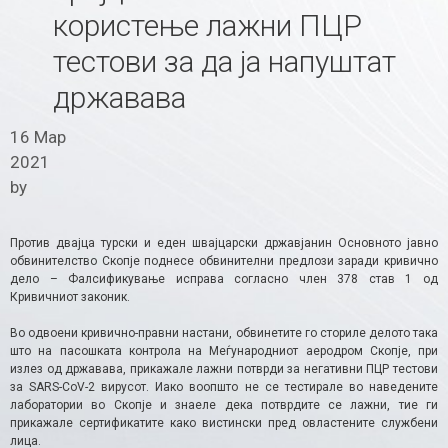
користење лажни ПЦР
тестови за да ја напуштат
државава
16 Мар
2021
by
Против двајца турски и еден швајцарски државјанин Основното јавно
обвинителство Скопје поднесе обвинителни предлози заради кривично
дело – Фалсификување исправа согласно член 378 став 1 од
Кривичниот законик.
Во одвоени кривично-правни настани, обвинетите го сториле делото така
што на пасошката контрола на Меѓународниот аеродром Скопје, при
излез од државава, прикажале лажни потврди за негативни ПЦР тестови
за SARS-CoV-2 вирусот. Иако воопшто не се тестирале во наведените
лаборатории во Скопје и знаеле дека потврдите се лажни, тие ги
прикажале сертификатите како вистински пред овластените службени
лица.​