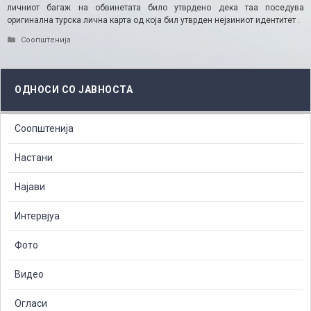
личниот багаж на обвинетата било утврдено дека таа поседува
оригинална турска лична карта од која бил утврден нејзиниот идентитет .
Categories
Соопштенија
ОДНОСИ СО ЈАВНОСТА
Соопштенија
Настани
Најави
Интервјуа
Фото
Видео
Огласи