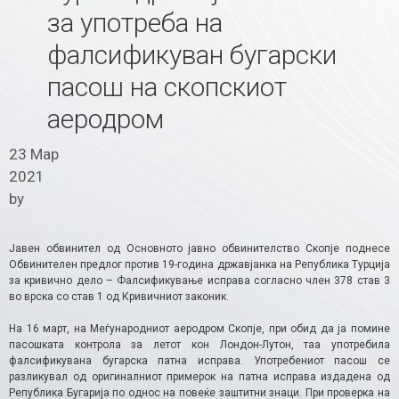
за употреба на
фалсификуван бугарски
пасош на скопскиот
аеродром
23 Мар
2021
by
Јавен обвинител од Основното јавно обвинителство Скопје поднесе
Обвинителен предлог против 19-година државјанка на Република Турција
за кривично дело – Фалсификување исправа согласно член 378 став 3
во врска со став 1 од Кривичниот законик.
На 16 март, на Меѓународниот аеродром Скопје, при обид да ја помине
пасошката контрола за летот кон Лондон-Лутон, таа употребила
фалсификувана бугарска патна исправа. Употребениот пасош се
разликувал од оригиналниот примерок на патна исправа издадена од
Република Бугарија по однос на повеќе заштитни знаци. При проверка на