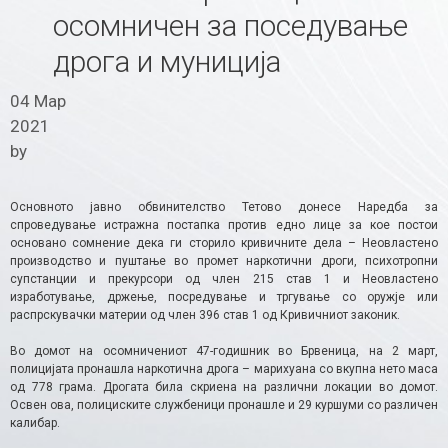
осомничен за поседување
дрога и муниција
04 Мар
2021
by
Основното јавно обвинителство Тетово донесе Наредба за
спроведување истражна постапка против едно лице за кое постои
основано сомнение дека ги сторило кривичните дела – Неовластено
производство и пуштање во промет наркотични дроги, психотропни
супстанции и прекурсори од член 215 став 1 и Неовластено
изработување, држење, посредување и тргување со оружје или
распрскувачки материи од член 396 став 1 од Кривичниот законик.
Во домот на осомничениот 47-годишник во Брвеница, на 2 март,
полицијата пронашла наркотична дрога – марихуана со вкупна нето маса
од 778 грама. Дрогата била скриена на различни локации во домот.
Освен ова, полициските службеници пронашле и 29 куршуми со различен
калибар.