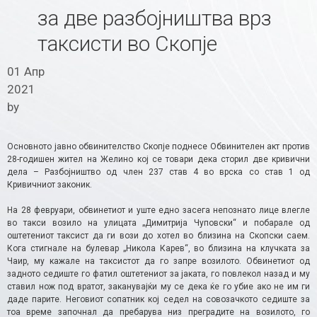
за две разбојништва врз
таксисти во Скопје
01 Апр
2021
by
Основното јавно обвинителство Скопје поднесе Обвинителен акт против
28-годишен жител на Желино кој се товари дека сторил две кривични
дела – Разбојништво од член 237 став 4 во врска со став 1 од
Кривичниот законик.
На 28 февруари, обвинетиот и уште едно засега непознато лице влегле
во такси возило на улицата „Димитрија Чуповски“ и побарале од
оштетениот таксист да ги вози до хотел во близина на Скопски саем.
Кога стигнале на булевар „Никола Карев“, во близина на клучката за
Чаир, му кажале на таксистот да го запре возилото. Обвинетиот од
задното седиште го фатил оштетениот за јаката, го повлекол назад и му
ставил нож под вратот, заканувајќи му се дека ќе го убие ако не им ги
даде парите. Неговиот сопатник кој седел на совозачкото седиште за
тоа време започнал да пребарува низ преградите на возилото, го