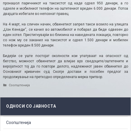
пронашол паричникот на таксистот од каде одзел 950 денари, а го
одзеле и мобилниот телефон на оштетениот вреден 6.000 денари. Потоа
двајцата избегале во непознат правец.
На 4 март, на сличен начин, обвинетиот запрел такси возило на улицата
„Џон Кенеди“, се качил во автомобилот и побарал да биде одвезен до
еден хотел. Пристигнувајќи во близина на наведената локација, повторно
со нож му се заканил на таксистот и одзел 1.500 денари и мобилен
телефон вреден 8.500 денари.
Бидејќи се уште постојат околности кои упатуваат на опасност од
бегство, можност обвинетиот да влијае врз сведоците/оштетените и
веројатност тој да го повтори делото, надлежниот јавен обвинител до
Основниот кривичен суд Скопје достави и посебен предлог за
продолжување на претходно определената мерка притвор.​
Categories
Соопштенија
ОДНОСИ СО ЈАВНОСТА
Соопштенија