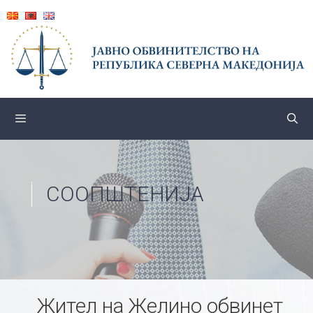
Skip
to
content
СООПШТЕНИЈА
Жител на Желино обвинет