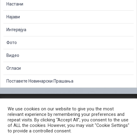
Настани
Најави
Интервјуа
Фото
Видео
Огласи
Поставете Новинарски Прашања
ЗАШТИТА НА ЛИЧНИ ПОДАТОЦИ
We use cookies on our website to give you the most
СЛОБОДЕН ПРИСТАП ДО ИНФОРМАЦИИ ОД ЈАВЕН КАРАКТЕР
relevant experience by remembering your preferences and
ПОСТАПКА ЗА ПРИЈАВА НА КРИВИЧНО ДЕЛО
КОРИСНИ ЛИНКОВИ
repeat visits. By clicking “Accept All”, you consent to the use
of ALL the cookies. However, you may visit "Cookie Settings"
ПОЛИТИКА ЗА ПРИВАТНОСТ ВЕБ СТРАНИЦА
to provide a controlled consent.
ПОЛИТИКА ЗА КОРИСТЕЊЕ КОЛАЧИЊА ВЕБ СТРАНА