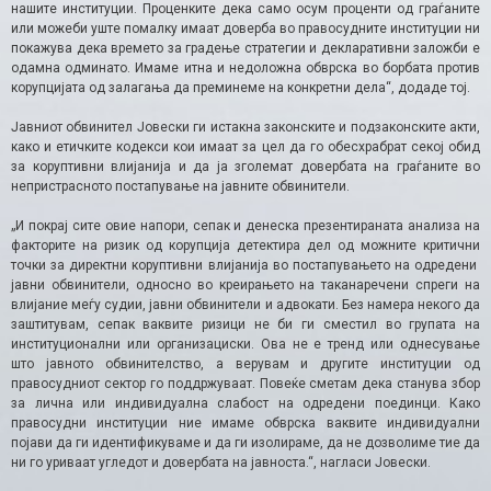
нашите институции. Проценките дека само осум проценти од граѓаните
или можеби уште помалку имаат доверба во правосудните институции ни
покажува дека времето за градење стратегии и декларативни заложби е
одамна одминато. Имаме итна и недоложна обврска во борбата против
корупцијата од залагања да преминеме на конкретни дела“, додаде тој.
Јавниот обвинител Јовески ги истакна законските и подзаконските акти,
како и етичките кодекси кои имаат за цел да го обесхрабрат секој обид
за коруптивни влијанија и да ја зголемат довербата на граѓаните во
непристрасното постапување на јавните обвинители.
„И покрај сите овие напори, сепак и денеска презентираната анализа на
факторите на ризик од корупција детектира дел од можните критични
точки за директни коруптивни влијанија во постапувањето на одредени
јавни обвинители, односно во креирањето на таканаречени спреги на
влијание меѓу судии, јавни обвинители и адвокати. Без намера некого да
заштитувам, сепак ваквите ризици не би ги сместил во групата на
институционални или организациски. Ова не е тренд или однесување
што јавното обвинителство, а верувам и другите институции од
правосудниот сектор го поддржуваат. Повеќе сметам дека станува збор
за лична или индивидуална слабост на одредени поединци. Како
правосудни институции ние имаме обврска ваквите индивидуални
појави да ги идентификуваме и да ги изолираме, да не дозволиме тие да
ни го уриваат угледот и довербата на јавноста.“, нагласи Јовески.