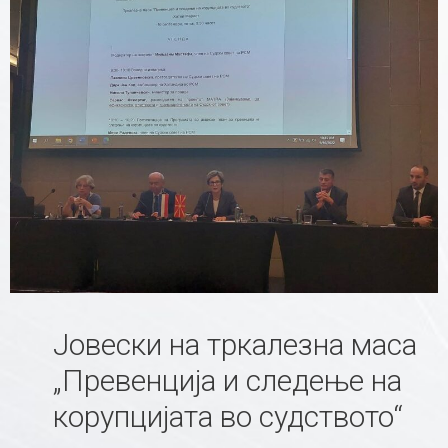
Јовески на тркалезна маса
„Превенција и следење на
корупцијата во судството“