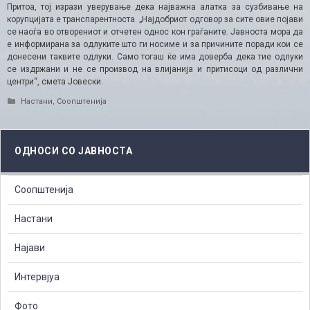
Притоа, тој изрази уверување дека најважна алатка за сузбивање на
корупцијата е транспарентноста. „Најдобриот одговор за сите овие појави
се наоѓа во отворениот и отчетен однос кон граѓаните. Јавноста мора да
е информирана за одлуките што ги носиме и за причините поради кои се
донесени таквите одлуки. Само тогаш ќе има доверба дека тие одлуки
се издржани и не се производ на влијанија и притисоци од различни
центри“, смета Јовески.
Categories
Настани
,
Соопштенија
ОДНОСИ СО ЈАВНОСТА
Соопштенија
Настани
Најави
Интервјуа
Фото