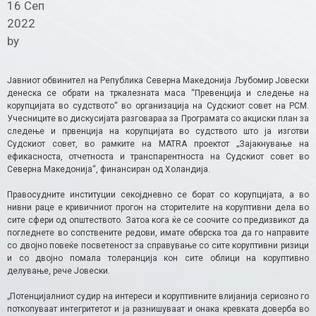
16 Сеп
2022
by
Јавниот обвинител на Република Северна Македонија Љубомир Јовески
денеска се обрати на тркалезната маса “Превенција и следење на
корупцијата во судството“ во организација на Судскиот совет на РСМ.
Учесниците во дискусијата разговараа за Програмата со акциски план за
следење и првенција на корупцијата во судството што ја изготви
Судскиот совет, во рамките на MATRA проектот „Зајакнување на
ефикасноста, отчетноста и транспарентноста на Судскиот совет во
Северна Македонија“, финансиран од Холандија.
Правосудните институции секојдневно се борат со корупцијата, а во
нивни раце е кривичниот прогон на сторителите на коруптивни дела во
сите сфери од општеството. Затоа кога ќе се соочите со предизвикот да
погледнете во сопствените редови, имате обврска тоа да го направите
со двојно повеќе посветеност за справување со сите коруптивни ризици
и со двојно помала толеранција кон сите облици на коруптивно
делување, рече Јовески.
„Потенцијалниот судир на интереси и коруптивните влијанија сериозно го
поткопуваат интегритетот и ја разнишуваат и онака кревката доверба во