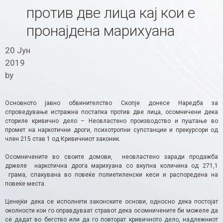
против две лица кај кои е
пронајдена марихуана
20 Јун
2019
by
Основното јавно обвинителство Скопје донесе Наредба за
спроведување истражна постапка против две лица, осомничени дека
сториле кривично дело – Неовластено производство и пуштање во
промет на наркотични дроги, психотропни супстанции и прекурсори од
член 215 став 1 од Кривичниот законик.
Осомничените во своите домови, неовластено заради продажба
држеле наркотична дрога марихуана со вкупна количина од 271,1
грама, спакувана во повеќе полиетиленски кеси и распоредена на
повеќе места.
Ценејќи дека се исполнети законските основи, односно дека постојат
околности кои го оправдуваат стравот дека осомничените би можеле да
се дадат во бегство или да го повторат кривичното дело, надлежниот