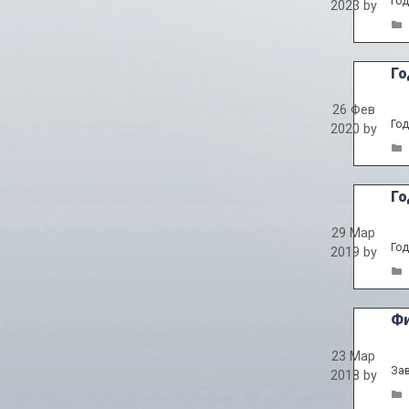
Год
2023
by
Го
26 Фев
Год
2020
by
Го
29 Мар
Год
2019
by
Фи
23 Мар
Зав
2018
by