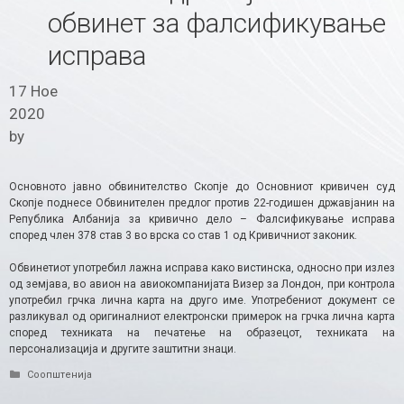
обвинет за фалсификување
исправа
17 Ное
2020
by
Основното јавно обвинителство Скопје до Основниот кривичен суд
Скопје поднесе Обвинителен предлог против 22-годишен државјанин на
Република Албанија за кривично дело – Фалсификување исправа
според член 378 став 3 во врска со став 1 од Кривичниот законик.
Обвинетиот употребил лажна исправа како вистинска, односно при излез
од земјава, во авион на авиокомпанијата Визер за Лондон, при контрола
употребил грчка лична карта на друго име. Употребениот документ се
разликувал од оригиналниот електронски примерок на грчка лична карта
според техниката на печатење на образецот, техниката на
персонализација и другите заштитни знаци.
Categories
Соопштенија