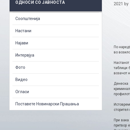
ОДНОСИ СО ЈАВНОСТА
2021
by
Соопштенија
Настани
Најави
По наред
во возило
Интервјуа
Настанот 
Фото
таблици 
возачот н
Видео
Денеска 
криминал
Огласи
профилот
Поставете Новинарски Прашања
Истоврем
сторител 
При вака
притвор 