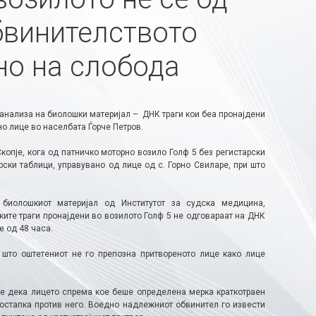
бвинителството
но на слобода
 анализа на биолошки материјал – ДНК траги кои беа пронајдени
о лице во населбата Ѓорче Петров.
Скопје, кога од патничко моторно возило Голф 5 без регистарски
ски таблици, управувано од лице од с. Горно Свиларе, при што
 биолошкиот материјал од Институтот за судска медицина,
ите траги пронајдени во возилото Голф 5 не одговараат на ДНК
е од 48 часа.
 што оштетениот не го препозна притвореното лице како лице
ие дека лицето спрема кое беше определена мерка краткотраен
постапка против него. Воедно надлежниот обвинител го извести