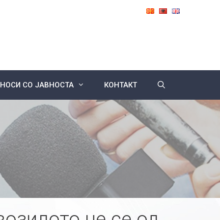
НОСИ СО ЈАВНОСТА
КОНТАКТ
возилото не се од