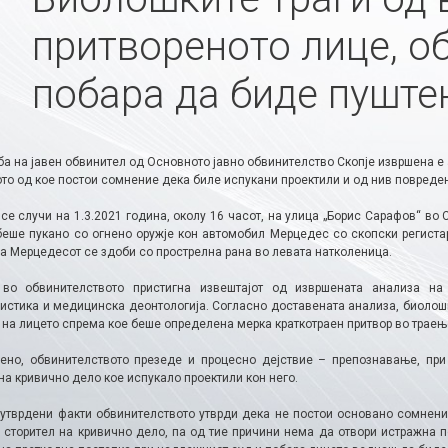
притвореното лице, о
побара да биде пуште
ба на јавен обвинител од Основното јавно обвинителство Скопје извршена е
то од кое постои сомнение дека биле испукани проектили и од нив повреден
се случи на 1.3.2021 година, околу 16 часот, на улица „Борис Сарафов“ во 
беше пукано со огнено оружје кон автомобил Мерцедес со скопски регистар
а Мерцедесот се здоби со прострелна рана во левата натколеница.
во обвинителството пристигна извештајот од извршената анализа на
истика и медицинска деонтологија. Согласно доставената анализа, биолошк
 на лицето спрема кое беше определена мерка краткотраен притвор во траењ
ено, обвинителството презеде и процесно дејствие – препознавање, при
на кривично дело кое испукало проектили кон него.
 утврдени факти обвинителството утврди дека не постои основано сомнен
е сторител на кривично дело, па од тие причини нема да отвори истражна 