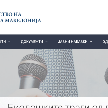
КТИ
ДОКУМЕНТИ
ЈАВНИ НАБАВКИ
ОД
Биолошките траги од 