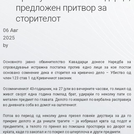
предложен притвор за
сторителот
06 Авг
2025
by
Основното јавно обвинителство Кавадарци донесе Наредба за
спроведување истражна постапка против едно лице за кое постои
основано сомнение дека е сторител на кривично дело – Убиство од
член 123 став 1 од Кривичниот законик.
Осомничениот 43-годишник, на 27 јули во вечерните часови, го лишил од
живот својот една година помлад брат, удирајќи го неколку пати со
метален предмет по главата. Делото го извршил по вербална расправија
во дневната соба во домот на оштетениот.
Потоа во период од неколку дена презел повеќе дејствија за да го
прикрие делото и да уништи трагите – ја избришал крвта од подот и
предметите, а телото го пренел во помошна просторија во дворот на
куќата, каде го закопал и го покрил со шперплоча и други предмети.