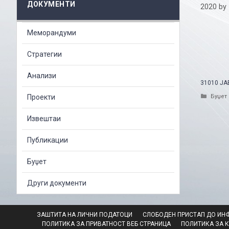
ДОКУМЕНТИ
2020
by
Меморандуми
Стратегии
Анализи
31010 Ј
Catego
Проекти
Буџет
Извештаи
Публикации
Буџет
Други документи
ЗАШТИТА НА ЛИЧНИ ПОДАТОЦИ
СЛОБОДЕН ПРИСТАП ДО ИН
ПОЛИТИКА ЗА ПРИВАТНОСТ ВЕБ СТРАНИЦА
ПОЛИТИКА ЗА 