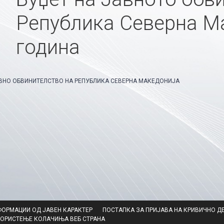
Република Северна Ма
година
АВНО ОБВИНИТЕЛСТВО НА РЕПУБЛИКА СЕВЕРНА МАКЕДОНИЈА
ries
ФОРМАЦИИ ОД ЈАВЕН КАРАКТЕР
ПОСТАПКА ЗА ПРИЈАВА НА КРИВИЧНО Д
КОРИСТЕЊЕ КОЛАЧИЊА ВЕБ СТРАНА