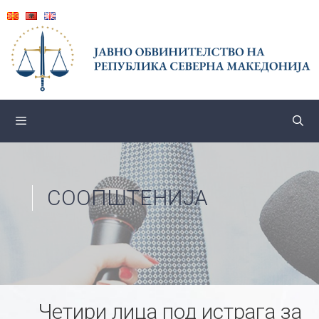
Skip
to
content
СООПШТЕНИЈА
Четири лица под истрага за