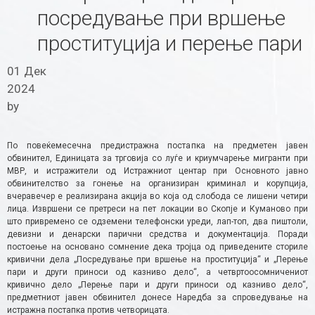
посредување при вршење
проституција и перење пари
01 Дек
2024
by
По повеќемесечна предистражна постапка на предметен јавен
обвинител, Единицата за трговија со луѓе и криумчарење мигранти при
МВР, и истражители од Истражниот центар при Основното јавно
обвинителство за гонење на организиран криминал и корупција,
вчеравечер е реализирана акција во која од слобода се лишени четири
лица. Извршени се претреси на пет локации во Скопје и Куманово при
што привремено се одземени телефонски уреди, лап-топ, два пиштоли,
девизни и денарски парични средства и документација. Поради
постоење на основано сомнение дека тројца од приведените сториле
кривични дела „Посредување при вршење на проституција“ и „Перење
пари и други приноси од казниво дело“, а четвртоосомничениот
кривично дело „Перење пари и други приноси од казниво дело“,
предметниот јавен обвинител донесе Наредба за спроведување на
истражна постапка против четворицата.