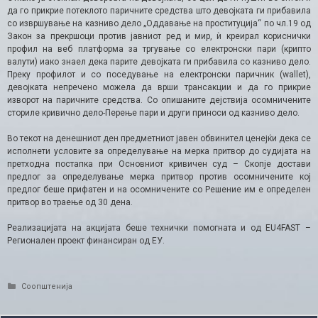
да го прикрие потеклото паричните средства што девојката ги прибавила
со извршување на казниво дело „Оддавање на проституција“ по чл.19 од
Закон за прекршоци против јавниот ред и мир, ѝ креирал кориснички
профил на веб платформа за тргување со електронски пари (крипто
валути) иако знаел дека парите девојката ги прибавила со казниво дело.
Преку профилот и со поседување на електронски паричник (wallet),
девојката непречено можела да врши трансакции и да го прикрие
изворот на паричните средства. Со опишаните дејствија осомничените
сториле кривично дело-Перење пари и други приноси од казниво дело.
Во текот на денешниот ден предметниот јавен обвинител ценејќи дека се
исполнети условите за определување на мерка притвор до судијата на
претходна постапка при Основниот кривичен суд – Скопје достави
предлог за определување мерка притвор против осомничените кој
предлог беше прифатен и на осомничените со Решение им е определен
притвор во траење од 30 дена.
Реализацијата на акцијата беше технички помогната и од EU4FAST –
Регионален проект финансиран од ЕУ.
Categories
Соопштенија