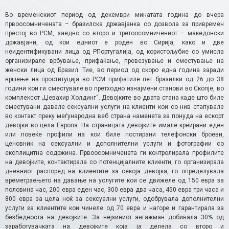
Во временскиот период од декември минатата година до вчера
првоосомничената – бразилска државјанка со дозвола за привремен
престој во РСМ, заедно со второ и третоосомничениот – македонски
државјани, од кои едниот е роден во Сирија, како и две
неидентификувани лица од РПортугалија, од користољубие со умисла
организирале врбување, прифаќање, превезување и сместување на
женски лица од Бразил. Тие, во период од скоро една година заради
вршење на проституција во РСМ прифатиле пет бразилки од 26 до 38
години кои ги сместувале во претходно изнајмени станови во Скопје, во
комплексот „Џевахир Холдинг“. Девојките во двата стана каде што биле
сместувани давале сексуални услуги на клиенти кои со нив стапувале
во контакт преку меѓународна веб страна наменета за понуда на ескорт
девојки во цела Европа. На страницата девојките имале креирани еден
или повеќе профили на кои биле постирани телефонски броеви,
ценовник на сексуални и дополнителни услуги и фотографии со
експлицитна содржина. Првоосомничената ги контролирала профилите
на девојките, контактирала со потенцијалните клиенти, го организирала
дневниот распоред на клиентите за секоја девојка, го определувала
времетраењето на давање на услугите кои се движеле од 150 евра за
половина час, 200 евра еден час, 300 евра два часа, 450 евра три часа и
800 евра за цела ноќ за сексуални услуги, одобрувала дополнителни
услуги за клиентите кои чинеле од 70 евра и нагоре и гарантирала за
безбедноста на девојките. За нејзиниот ангажман добивала 30% од
заработувачката на девојките која ја делела со второ и