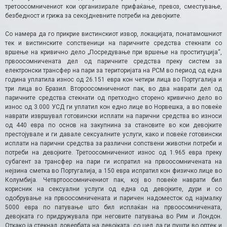
третоосомничениот кои организирале прифаќање, превоз, сместување,
безбедност и грижа за секојдневните потреби на девојките.
Со намера да го прикрие вистинскиот извор, локацијата, понатамошниот
тек и вистинските сопственици на паричните средства стекнати со
вршење на кривично дело „Посредување при вршење на проституција“,
првоосомничената дел од паричните средства преку систем за
електронски трансфер на пари за територијата на РСМ во период од една
година уплатила износ од 26.151 евра кон четири лица во Португалија и
три лица во Бразил. Второосомничениот пак, во два наврати дел од
паричните средства стекнати од претходно сторено кривично дело во
износ од 3.000 УСД ги уплатил кон едно лице во Норвешка, а во повеќе
наврати извршувал готовински исплати на парични средства во износи
од 440 евра по основ на закупнина за становите во кои девојките
престојувале и ги давале сексуалните услуги, како и повеќе готовински
исплати на парични средства за различни сопствени животни потреби и
потреби на девојките. Третоосомничениот износ од 1.965 евра преку
субагент за трансфер на пари ги испратил на првоосомничената на
нејзина сметка во Португалија, а 150 евра испратил кон физичко лице во
Колумбија. Четвртоосомничениот пак, кој во повеќе наврати бил
корисник на сексуални услуги од една од девојките, дури и со
одобрување на првоосомничената и паричен надоместок од најмалку
5000 евра по патување што бил исплаќан на првоосомничената,
девојката го придружувала при неговите патувања во Рим и Лондон.
Откако ја стекнал довербата на девојката, со цел да ги пушти во оптек и