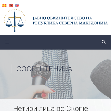
Skip
to
content
СООПШТЕНИЈА
Четири лица во Скопје