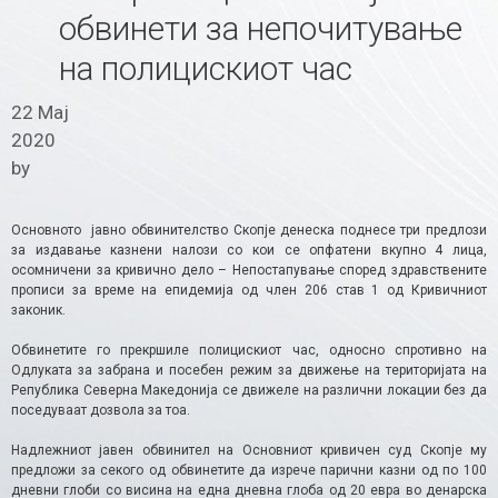
обвинети за непочитување
на полицискиот час
22 Мај
2020
by
Основното јавно обвинителство Скопје денеска поднесе три предлози
за издавање казнени налози со кои се опфатени вкупно 4 лица,
осомничени за кривично дело – Непостапување според здравствените
прописи за време на епидемија од член 206 став 1 од Кривичниот
законик.
Обвинетите го прекршиле полицискиот час, односно спротивно на
Одлуката за забрана и посебен режим за движење на територијата на
Република Северна Македонија се движеле на различни локации без да
поседуваат дозвола за тоа.
Надлежниот јавен обвинител на Основниот кривичен суд Скопје му
предложи за секого од обвинетите да изрече парични казни од по 100
дневни глоби со висина на една дневна глоба од 20 евра во денарска