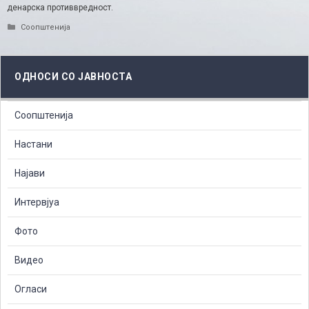
денарска противвредност.
Categories
Соопштенија
ОДНОСИ СО ЈАВНОСТА
Соопштенија
Настани
Најави
Интервјуа
Фото
Видео
Огласи