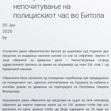
непочитување на
полицискиот час во Битола
05 Јун
2020
by
Основното јавно обвинителство Битола до надлежен суд поднесе два
предлози за издавање казнени налози со кои се опфатени вкупно 4
лица обвинети за кривично дело – Непостапување според
здравствените прописи за време на епидемија од член 206 став 1 од
Кривичниот законик.
Обвинетите биле затекнати од полициски службеници при прекршување
на полицискиот час, односно непочитување на Одлуката за забрана и
посебен режим за движење на територијата на Република Северна
Македонија.
Надлежниот јавен обвинител му предложи на судот за сите четворица
обвинети да изрече парични казни од по 100 дневни глоби при што
висината на една дневна глоба да биде одредена на 20 евра во