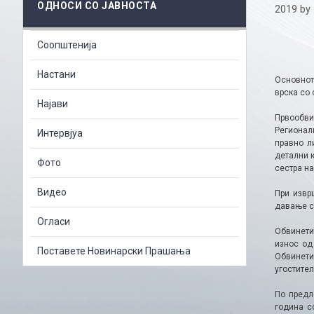
ОДНОСИ СО ЈАВНОСТА
2019
by
Соопштенија
Настани
Oсновнот
врска со 
Најави
Првообви
Регионалн
Интервјуа
правно л
детални к
Фото
сестра на
Видео
При извр
давање со
Огласи
Обвинетит
износ од
Поставете Новинарски Прашања
Обвинетио
угостител
По предл
година с