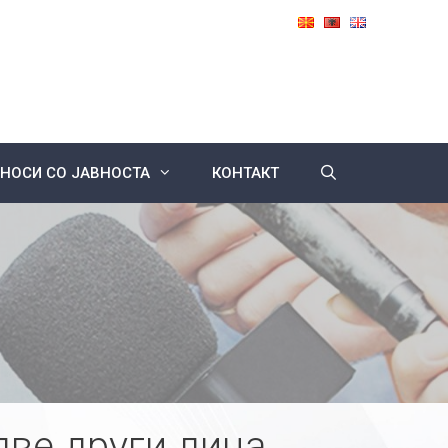
НОСИ СО ЈАВНОСТА
КОНТАКТ
две други лица