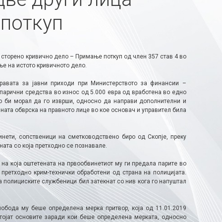
 поткуп
 сторено кривично дело – Примање поткуп од член 357 став 4 во
ње на истото кривичното дело.
равата за јавни приходи при Министерството за финансии –
 парични средства во износ од 5.000 евра од вработена во едно
то би морал да го изврши, односно да направи дополнителни и
ната обврска на правното лице во кое основач и управител била
нети, сопственици на сметководствено биро од Скопје, преку
ната со која претходно се познавале.
а на која оштетената на првообвинетиот му ги предала парите во
 претходно крим-технички обработени од страна на полицијата.
а полициските службеници бил затекнат со нив кога го напуштал
обода му беше определена мерка притвор, која од 11.01.2019
стојат основите заради кои беше определена мерката, односно