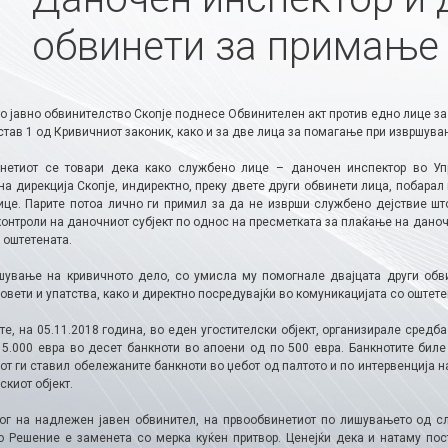
обвинети за примање
о јавно обвинителство Скопје поднесе Обвинителен акт против едно лице за
став 1 од Кривичниот законик, како и за две лица за помагање при извршува
нетиот се товари дека како службено лице – даночен инспектор во Уп
а дирекција Скопје, индиректно, преку двете други обвинети лица, побарал
ице. Парите потоа лично ги примил за да не изврши службено дејствие ш
онтроли на даночниот субјект по однос на пресметката за плаќање на даноч
 оштетената.
шување на кривичното дело, со умисла му помогнале двајцата други обви
вети и упатства, како и директно посредувајќи во комуникацијата со оштете
е, на 05.11.2018 година, во еден угостителски објект, организирале средб
 5.000 евра во десет банкноти во апоени од по 500 евра. Банкнотите биле
т ги ставил обележаните банкноти во џебот од палтото и по интервенција н
скиот објект.
ог на надлежен јавен обвинител, на првообвинетиот по лишувањето од сл
о Решение е заменета со мерка куќен притвор. Ценејќи дека и натаму по