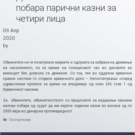
побара парични казни за
четири лица
09 Апр
2020
by
Обвинетите не ги почитувале мерките и одлуките за забрана на движење
на населението, па за време на полицискиот час во деновите во
викендот без дозвола се движеле. Со тоа, тие во одделни кривично
правни настани го сториле кривичното дело – Непостапување според
здравствени прописи за време на епидемија од член 206 став 1 од
Кривичниот законик.
За обвинетите, обвинителството со предлозите за издавање казнени
налози побара од судот да им изрече парични казни во висина од по
2000 евра во денарска противвредност.​
Categories
Соопштенија