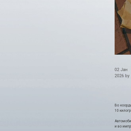
02 Јан
2026
by
Во коорд
10 килогр
Автомоби
и во импр