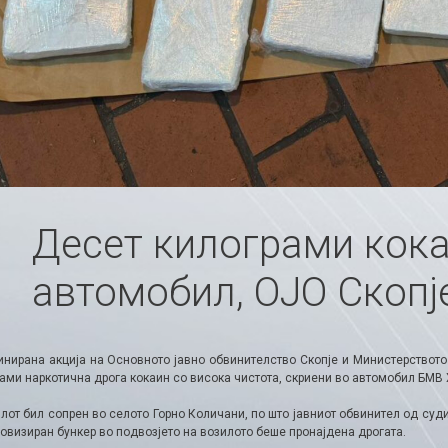
Десет килограми кока
автомобил, ОЈО Скопј
инирана акција на Основното јавно обвинителство Скопје и Министерството 
ами наркотична дрога кокаин со висока чистота, скриени во автомобил БМВ 
лот бил сопрен во селото Горно Количани, по што јавниот обвинител од суд
овизиран бункер во подвозјето на возилото беше пронајдена дрогата.