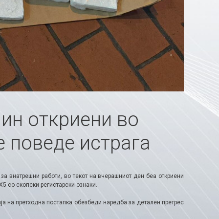
ин откриени во
е поведе истрага
за внатрешни работи, во текот на вчерашниот ден беа откриени
X5 со скопски регистарски ознаки.
ија на претходна постапка обезбеди наредба за детален претрес