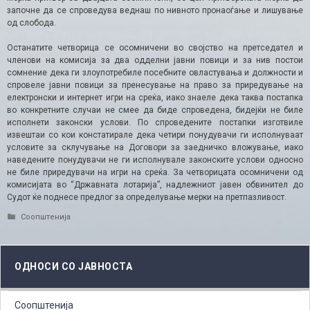
започне да се спроведува веднаш по нивното пронаоѓање и лишување
од слобода.
Останатите четворица се осомничени во својство на претседател и
членови на комисија за два одделни јавни повици и за нив постои
сомнение дека ги злоупотребиле посебните овластувања и должности и
спровеле јавни повици за пренесување на право за приредување на
електронски и интернет игри на среќа, иако знаеле дека таква постапка
во конкретните случаи не смее да биде спроведена, бидејќи не биле
исполнети законски услови. По спроведените постапки изготвиле
извештаи со кои констатирале дека четири понудувачи ги исполнуваат
условите за склучување на Договори за заедничко вложување, иако
наведените понудувачи не ги исполнувале законските услови односно
не биле приредувачи на игри на среќа. За четворицата осомничени од
комисијата во “Државната лотарија”, надлежниот јавен обвинител до
Судот ќе поднесе предлог за определување мерки на претпазливост.
Categories
Соопштенија
ОДНОСИ СО ЈАВНОСТА
Соопштенија