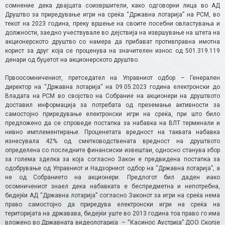
сомнение дека двајцата соизвршители, како одговорни лица во АД
Друштво за приредување игри на среќа “Државна лотарија” на РСМ, во
текот на 2023 година, преку вршење на своите посебни овластувања и
должности, заедно учествувале во дејствија на извршување на штета на
акционерското друштво со намера да прибават противправна имотна
корист за друг која се проценува на значителен износ од 501.319.119
денари од буџетот на акционерското друштво.
Првоосомничениот, претседател на Управниот одбор – Генерален
директор на “Државна лотарија” на 09.05.2023 година електронски до
Владата на РСМ во својство на Собрание на акционери на друштвото
доставил информација за потребата од преземање активности за
самостојно приредување електронски игри на среќа, при што било
предложено да се спроведе постапка за набавка на ВЛТ терминали и
нивно имплементирање. Проценетата вредност на таквата набавка
изнесувала 42% од сметководствената вредност на друштвото
определена со последните финансиски извештаи, односно станува збор
за голема зделка за која согласно Закон е предвидена постапка за
одобрување од Управниот и Надзорниот одбор на “Државна лотарија”, а
не од Собранието на акционери. Предлогот бил даден иако
осомничениот знаел дека набавката е беспредметна и непотребна,
бидејќи АД “Државна лотарија” согласно Законот за игри на среќа нема
право самостојно да приредува електронски игри на среќа на
територијата на државава, бидејќи уште во 2013 година тоа право го има
вложено во Државната видеолотарија – “Касинос Аустрија” ДОО Скопје