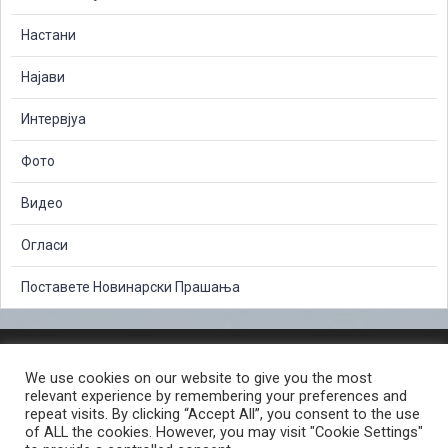
Настани
Најави
Интервјуа
Фото
Видео
Огласи
Поставете Новинарски Прашања
ЗАШТИТА НА ЛИЧНИ ПОДАТОЦИ
We use cookies on our website to give you the most
СЛОБОДЕН ПРИСТАП ДО ИНФОРМАЦИИ ОД ЈАВЕН КАРАКТЕР
relevant experience by remembering your preferences and
ПОСТАПКА ЗА ПРИЈАВА НА КРИВИЧНО ДЕЛО
КОРИСНИ ЛИНКОВИ
repeat visits. By clicking “Accept All”, you consent to the use
of ALL the cookies. However, you may visit "Cookie Settings"
ПОЛИТИКА ЗА ПРИВАТНОСТ ВЕБ СТРАНИЦА