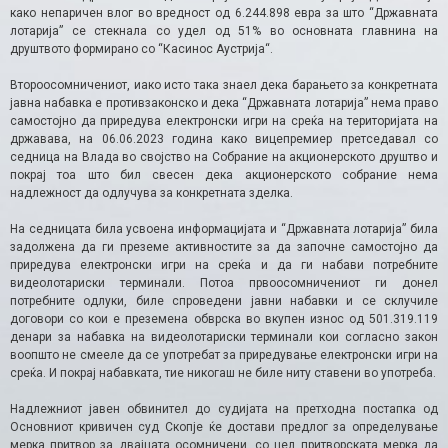
како непаричен влог во вредност од 6.244.898 евра за што “Државната
лотарија” се стекнала со удел од 51% во основната главнина на
друштвото формирано со “Касинос Аустрија“.
Второосомничениот, иако исто така знаел дека барањето за конкретната
јавна набавка е противзаконско и дека “Државната лотарија” нема право
самостојно да приредува електронски игри на среќа на територијата на
државава, на 06.06.2023 година како вицепремиер претседавал со
седница на Влада во својство на Собрание на акционерското друштво и
покрај тоа што бил свесен дека акционерското собрание нема
надлежност да одлучува за конкретната зделка.
На седницата била усвоена информацијата и “Државната лотарија” била
задолжена да ги преземе активностите за да започне самостојно да
приредува електронски игри на среќа и да ги набави потребните
видеолотариски терминали. Потоа првоосомничениот ги донел
потребните одлуки, биле спроведени јавни набавки и се склучиле
договори со кои е преземена обврска во вкупен износ од 501.319.119
денари за набавка на видеолотариски терминали кои согласно закон
воопшто не смееле да се употребат за приредување електронски игри на
среќа. И покрај набавката, тие никогаш не биле ниту ставени во употреба.
Надлежниот јавен обвинител до судијата на претходна постапка од
Основниот кривичен суд Скопје ќе достави предлог за определување
мерка притвор за двајцата осомничени, со цел притворската мерка да