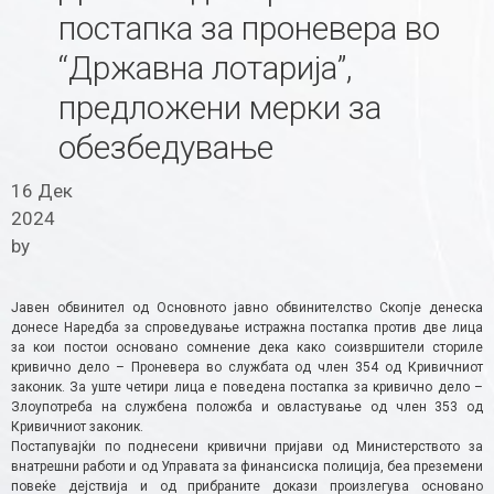
постапка за проневера во
“Државна лотарија”,
предложени мерки за
обезбедување
16 Дек
2024
by
Јавен обвинител од Основното јавно обвинителство Скопје денеска
донесе Наредба за спроведување истражна постапка против две лица
за кои постои основано сомнение дека како соизвршители сториле
кривично дело – Проневера во службата од член 354 од Кривичниот
законик. За уште четири лица е поведена постапка за кривично дело –
Злоупотреба на службена положба и овластување од член 353 од
Кривичниот законик.
Постапувајќи по поднесени кривични пријави од Министерството за
внатрешни работи и од Управата за финансиска полиција, беа преземени
повеќе дејствија и oд прибраните докази произлегува основано