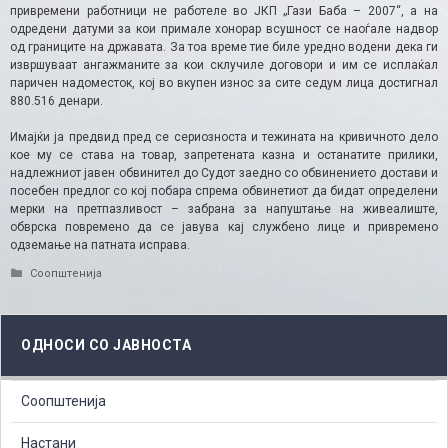
привремени работници не работеле во ЈКП „Гази Баба – 2007“, а на
одредени датуми за кои примале хонорар всушност се наоѓале надвор
од границите на државата. За тоа време тие биле уредно водени дека ги
извршуваат ангажманите за кои склучиле договори и им се исплаќал
паричен надоместок, кој во вкупен износ за сите седум лица достигнал
880.516 денари.
Имајќи ја предвид пред се сериозноста и тежината на кривичното дело
кое му се става на товар, запретената казна и останатите прилики,
надлежниот јавен обвинител до Судот заедно со обвинението достави и
посебен предлог со кој побара спрема обвинетиот да бидат определени
мерки на претпазливост – забрана за напуштање на живеалиште,
обврска повремено да се јавува кај службено лице и привремено
одземање на патната исправа.
Categories
Соопштенија
ОДНОСИ СО ЈАВНОСТА
Соопштенија
Настани