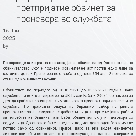
претпријатие обвинет за
проневера во службата
16 Јан
2025
by
По спроведена истражна постапка, јавен обвинител од Основното јавно
обвинителство Скопје поднесе Обвинителен акт против едно лице за
кривично дело – Проневера во службата од член 354 став 2 во врска со
став 1 од Кривичниот законик.
Обвинетиот, во периодот од 01.01.2021 до 31.12.2021 година, како
службено лице – в.д. директор на ЈКП „Гази Баба – 2007“, со намера за
друг да прибави противправна имотна корист присвоил пари доверени во
службата. По претходна одлука на Управниот одбор на јавното
претпријатие за ангажирање невработени лица за вршење јавни работи
за потребите на Општина Гази Баба, обвинетиот склучил договори со
седум лица. Договорите биле заведени под ист деловоден број и имале
потпис само од обвинетиот. Притоа, иако за нив водел евидентни
листови кои обвинетиот лично ги потпишувал, наводно ангажираните