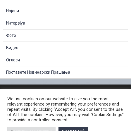
Најави
Интервјуа
Фото
Видео
Огласи
Поставете Новинарски Прашања
ЗАШТИТА НА ЛИЧНИ ПОДАТОЦИ
We use cookies on our website to give you the most
СЛОБОДЕН ПРИСТАП ДО ИНФОРМАЦИИ ОД ЈАВЕН КАРАКТЕР
relevant experience by remembering your preferences and
ПОСТАПКА ЗА ПРИЈАВА НА КРИВИЧНО ДЕЛО
КОРИСНИ ЛИНКОВИ
repeat visits. By clicking “Accept All”, you consent to the use
of ALL the cookies. However, you may visit "Cookie Settings"
ПОЛИТИКА ЗА ПРИВАТНОСТ ВЕБ СТРАНИЦА
to provide a controlled consent.
ПОЛИТИКА ЗА КОРИСТЕЊЕ КОЛАЧИЊА ВЕБ СТРАНА