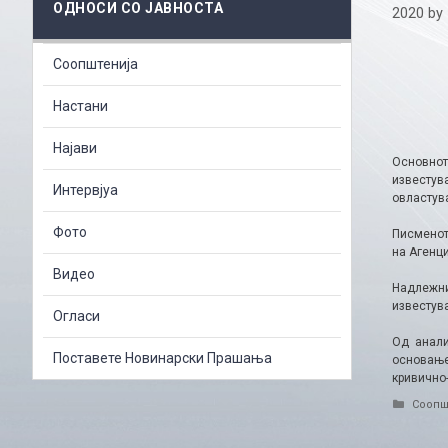
ОДНОСИ СО ЈАВНОСТА
2020
by
Соопштенија
Настани
Најави
Основнот
известув
Интервјуа
овластув
Фото
Писменот
на Агенци
Видео
Надлежни
известув
Огласи
Од анали
Поставете Новинарски Прашања
основање
кривично
Catego
Соопш