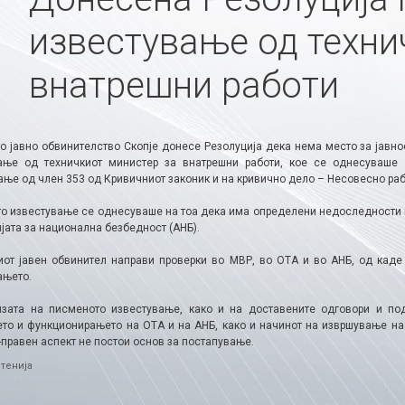
известување од техни
внатрешни работи
о јавно обвинителство Скопје донесе Резолуција дека нема место за јавн
ање од техничкиот министер за внатрешни работи, кое се однесуваше
ање од член 353 од Кривичниот законик и на кривично дело – Несовесно раб
о известување се однесуваше на тоа дека има определени недоследности в
јата за национална безбедност (АНБ).
от јавен обвинител направи проверки во МВР, во ОТА и во АНБ, од каде
ањето.
зата на писменото известување, како и на доставените одговори и под
то и функционирањето на ОТА и на АНБ, како и начинот на извршување на
-правен аспект не постои основ за постапување.
ries
тенија