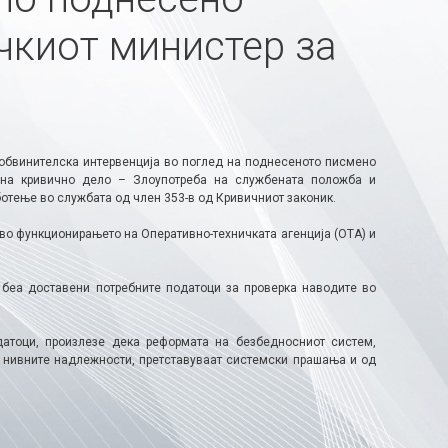
чкиот министер за
ообвинителска интервенција во поглед на поднесеното писмено
 на кривично дело – Злоупотреба на службената положба и
отење во службата од член 353-в од Кривичниот законик.
о функционирањето на Оперативно-техничката агенција (ОТА) и
 беа доставени потребните податоци за проверка наводите во
атоци, произлезе дека реформата на безбедносниот систем,
 нивните надлежности, претставуваат системски прашања и од