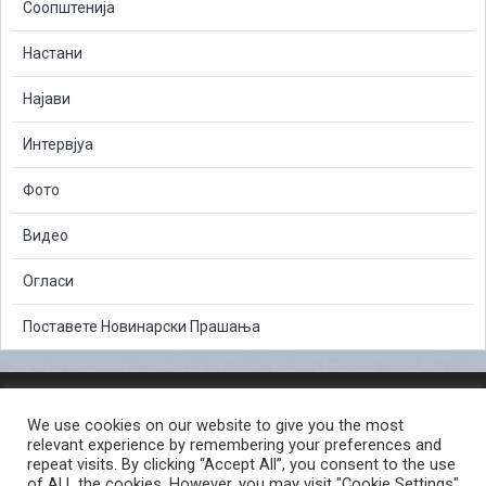
Соопштенија
Настани
Најави
Интервјуа
Фото
Видео
Огласи
Поставете Новинарски Прашања
ЗАШТИТА НА ЛИЧНИ ПОДАТОЦИ
We use cookies on our website to give you the most
СЛОБОДЕН ПРИСТАП ДО ИНФОРМАЦИИ ОД ЈАВЕН КАРАКТЕР
relevant experience by remembering your preferences and
ПОСТАПКА ЗА ПРИЈАВА НА КРИВИЧНО ДЕЛО
КОРИСНИ ЛИНКОВИ
repeat visits. By clicking “Accept All”, you consent to the use
of ALL the cookies. However, you may visit "Cookie Settings"