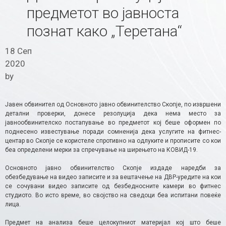
предметот во јавноста
познат како „Теретана“
18 Сеп
2020
by
Jавен обвинител од Основното јавно обвинителство Скопје, по извршени
детални проверки, донесе резолуција дека нема место за
јавнообвинителско постапување во предметот кој беше оформен по
поднесено известување поради сомненија дека услугите на фитнес-
центар во Скопје се користеле спротивно на одлуките и прописите со кои
беа определени мерки за спречување на ширењето на КОВИД-19.
Основното јавно обвинителство Скопје издаде наредби за
обезбедување на видео записите и за вештачење на ДВР-уредите на кои
се сочувани видео записите од безбедносните камери во фитнес
студиото. Во исто време, во својство на сведоци беа испитани повеќе
лица.
Предмет на анализа беше целокупниот материјал кој што беше