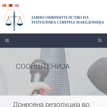
Skip
to
content
СООПШТЕНИЈА
Донесена резолуција во