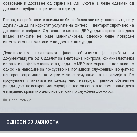
обезбеден и доставен од страна на СВР Скопје, а беше одземен од
деловниот субјект во критичниот период.
Притоа, на прибавените снимки не биле збележани ниту посочените, ниту
други лица да ги користат услугите на фитнес – центарот спротивно на
донесените забрани. Од вештачењето на ДВР-уредите произлезе дека
видео записите не биле манипулирани, односно беше потврден
интегритетот на податоците на доставените уреди.
Дополнително, надлежниот јавен обвинител ја прибави и
документацијата од Одделот за внатрешна контрола, криминалистички
истраги и професионални стандарди во МВР кои спровеле постапка во
однос на наводите за присуство на полициски службеници во фитнес
центарот, спротивно на мерките за спречување на пандемијата. По
проучување и анализа на целокупниот материјал, јавниот обвинител
утврди дека во конкретниот случај не постои основано сомневање дека
е извршено кривично дело кое се гони по службена должност.
Categories
Соопштенија
ОДНОСИ СО ЈАВНОСТА