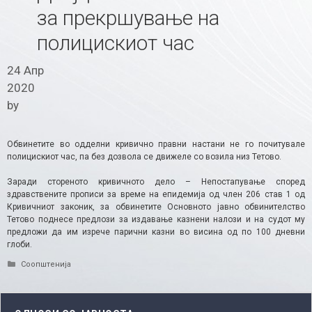
за прекршување на
полицискиот час
24 Апр
2020
by
Обвинетите во одделни кривично правни настани не го почитувале
полицискиот час, па без дозвола се движеле со возила низ Тетово.
Заради стореното кривичното дело – Непостапување според
здравствените прописи за време на епидемија од член 206 став 1 од
Кривичниот законик, за обвинетите Oсновното јавно обвинителство
Тетово поднесе предлози за издавање казнени налози и на судот му
предложи да им изрече парични казни во висина од по 100 дневни
глоби.​
Categories
Соопштенија