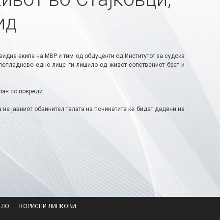
ид
видна екипа на МВР и тим од обдуценти од Институтот за судска
 попладнево едно лице ги лишило од живот сопствениот брат и
ран со повреди.
 на јавниот обвинител телата на починатите ќе бидат дадени на
ЕЛО
КОРИСНИ ЛИНКОВИ