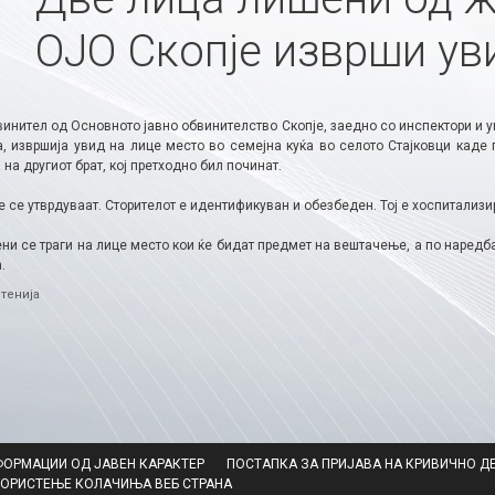
ОЈО Скопје изврши ув
инител од Основното јавно обвинителство Скопје, заедно со инспектори и у
, извршија увид на лице место во семејна куќа во селото Стајковци каде
 на другиот брат, кој претходно бил починат.
 се утврдуваат. Сторителот е идентификуван и обезбеден. Тој е хоспитализи
и се траги на лице место кои ќе бидат предмет на вештачење, а по наредба
.
ries
тенија
ФОРМАЦИИ ОД ЈАВЕН КАРАКТЕР
ПОСТАПКА ЗА ПРИЈАВА НА КРИВИЧНО Д
КОРИСТЕЊЕ КОЛАЧИЊА ВЕБ СТРАНА