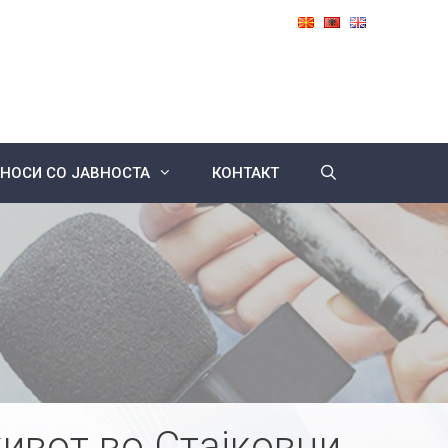
НОСИ СО ЈАВНОСТА
КОНТАКТ
ивот во Стајковци,