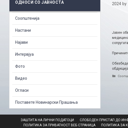
ОДНОСИ СО ЈАВНОСТА
2024
by
Соопштенија
Настани
Јавен обв
медицина
Најави
сопругата
Причините
Интервјуа
Обезбеден
Фото
обдукција
Catego
Соопш
Видео
Огласи
Поставете Новинарски Прашања
ЗАШТИТА НА ЛИЧНИ ПОДАТОЦИ
СЛОБОДЕН ПРИСТАП ДО ИН
ПОЛИТИКА ЗА ПРИВАТНОСТ ВЕБ СТРАНИЦА
ПОЛИТИКА ЗА 