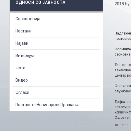
ОДНОСИ СО ЈАВНОСТА
2018
by
Соопштенија
Настани
Надлежен
постоење 
Најави
Осомниче
сериозна 
Интервјуа
Тие во п
Фото
закануваа
центар во
Видео
Откако о
службениц
Огласи
Тројцата 
Поставете Новинарски Прашања
различни
кривичнот
Од овие 
Catego
Соопш