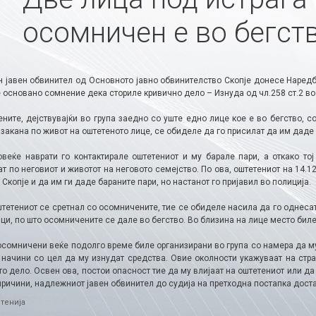
осомничен е во бегст
 јавен обвинител од Основното јавно обвинителство Скопје донесе Наред
основано сомнение дека сториле кривично дело – Изнуда од чл.258 ст.2 во в
ните, дејствувајќи во група заедно со уште едно лице кое е во бегство, с
закана по живот на оштетеното лице, се обиделе да го присилат да им даде 
овеќе наврати го контактирале оштетениот и му барале пари, а откако т
т по неговиот и животот на неговото семејство. По ова, оштетениот на 14.1
 Скопје и да им ги даде бараните пари, но настанот го пријавил во полиција.
штетениот се сретнал со осомничените, тие се обиделе насила да го однеса
и, по што осомничените се дале во бегство. Во близина на лице место биле
осомничени веќе подолго време биле организирани во група со намера да му
 начини со цел да му изнудат средства. Овие околности укажуваат на стра
о дело. Освен ова, постои опасност тие да му влијаат на оштетениот или да 
причини, надлежниот јавен обвинител до судија на претходна постапка дост
ries
тенија