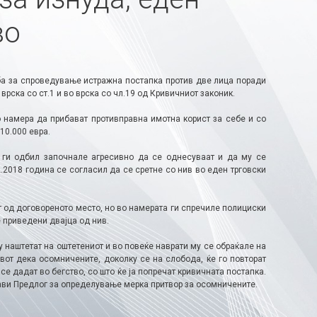
во
ба за спроведување истражна постапка против две лица поради
рска со ст.1 и во врска со чл.19 од Кривичниот законик.
о намера да прибават противправна имотна корист за себе и со
10.000 евра.
ој ги одбил започнале агресивно да се однесуваат и да му се
2.2018 година се согласил да се сретне со нив во еден трговски
т од договореното место, но во намерата ги спречиле полициски
 приведени двајца од нив.
 наштетат на оштетениот и во повеќе наврати му се обраќале на
вот дека осомничените, доколку се на слобода, ќе го повторат
се дадат во бегство, со што ќе ја попречат кривичната постапка.
ави Предлог за определување мерка притвор за осомничените.