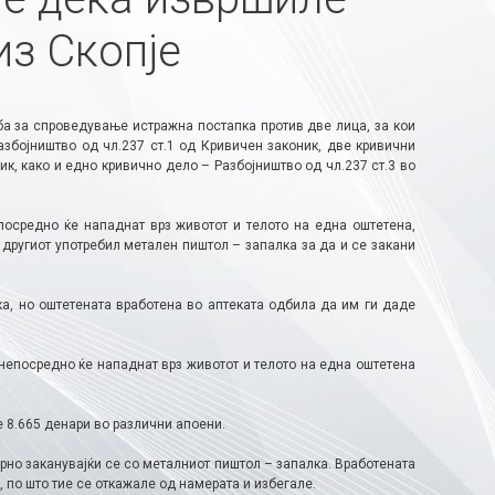
из Скопје
а за спроведување истражна постапка против две лица, за кои
збојништво од чл.237 ст.1 од Кривичен законик, две кривични
ик, како и едно кривично дело – Разбојништво од чл.237 ст.3 во
посредно ќе нападнат врз животот и телото на една оштетена,
 другиот употребил метален пиштол – запалка за да и се закани
ка, но оштетената вработена во аптеката одбила да им ги даде
 непосредно ќе нападнат врз животот и телото на една оштетена
 8.665 денари во различни апоени.
рно заканувајќи се со металниот пиштол – запалка. Вработената
, по што тие се откажале од намерата и избегале.