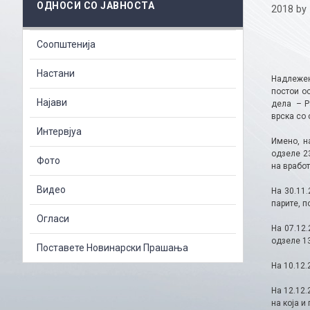
ОДНОСИ СО ЈАВНОСТА
2018
by
Соопштенија
Настани
Надлежен
постои о
Најави
дела – Ра
врска со 
Интервјуа
Имено, н
одзеле 23
Фото
на вработ
Видео
На 30.11
парите, п
Огласи
На 07.12
одзеле 13
Поставете Новинарски Прашања
На 10.12.
На 12.12.
на која и