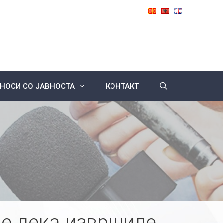
НОСИ СО ЈАВНОСТА
КОНТАКТ
ие дека извршиле