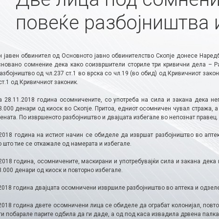
повеќе разбојништва 
 јавен обвинител од Основното јавно обвинителство Скопје донесе Наредб
сновано сомнение дека како соизвршители сториле три кривични дела – Ра
збојништво од чл.237 ст.1 во врска со чл.19 (во обид) од Кривичниот закон
ст.1 од Кривичниот законик.
а 28.11.2018 година осомничените, со употреба на сила и закана дека не
.000 денари од киоск во Скопје. Притоа, едниот осомничен чувал стража, а
ената. По извршеното разбојништво и двајцата избегале во непознат правец.
.2018 година на истиот начин се обиделе да извршат разбојништво во апте
о што тие се откажале од намерата и избегале.
.2018 година, осомничените, маскирани и употребувајќи сила и закана дека
.000 денари од киоск и повторно избегале.
2018 година двајцата осомничени извршиле разбојништво во аптека и одзеле
2018 година двете осомничени лица се обиделе да ограбат колонијал, повто
 ги побарале парите одбила да ги даде, а од под каса извадила дрвена палка