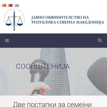
Skip
to
content
СООПШТЕНИЈА
Две постапки за семејни