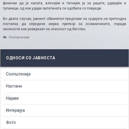
физички да ја напаѓа, влечејќи и тегнејќи ја за рацете, удирајќи и
тупаници, од кои удари оштетената се здобила со повреди.
Во двата случаи, јавниот обвинител предложи на судијата на претходна
постапка да определи мерка притвор за осомничените, поради
околности кои укажуваат на опасност од бегство.
Categories
Соопштенија
ОДНОСИ СО ЈАВНОСТА
Соопштенија
Настани
Најави
Интервјуа
Фото