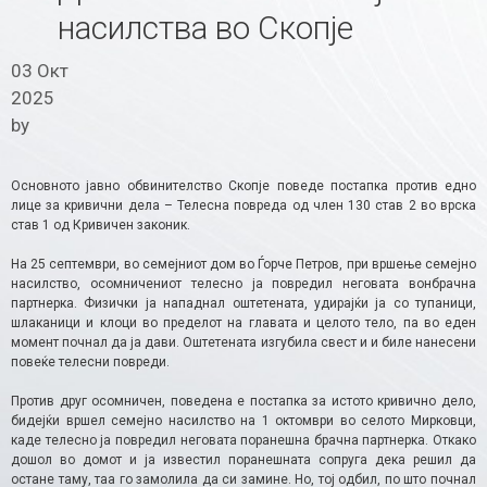
насилства во Скопје
03 Окт
2025
by
Основното јавно обвинителство Скопје поведе постапка против едно
лице за кривични дела – Телесна повреда од член 130 став 2 во врска
став 1 од Кривичен законик.
На 25 септември, во семејниот дом во Ѓорче Петров, при вршење семејно
насилство, осомничениот телесно ја повредил неговата вонбрачна
партнерка. Физички ја нападнал оштетената, удирајќи ја со тупаници,
шлаканици и клоци во пределот на главата и целото тело, па во еден
момент почнал да ја дави. Оштетената изгубила свест и и биле нанесени
повеќе телесни повреди.
Против друг осомничен, поведена е постапка за истото кривично дело,
бидејќи вршел семејно насилство на 1 октомври во селото Мирковци,
каде телесно ја повредил неговата поранешна брачна партнерка. Откако
дошол во домот и ја известил поранешната сопруга дека решил да
остане таму, таа го замолила да си замине. Но, тој одбил, по што почнал