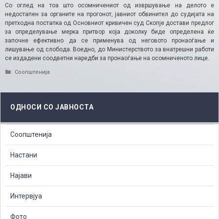
Со оглед на тоа што осомничениот од извршување на делото е
недостапен за органите на прогонот, јавниот обвинител до судијата на
претходна постапка од Основниот кривичен суд Скопје достави предлог
за определување мерка притвор која доколку биде определена ќе
започне ефективно да се применува од неговото пронаоѓање и
лишување од слобода. Воедно, до Министерството за внатрешни работи
се издадени соодветни наредби за пронаоѓање на осомниченото лице.
Categories
Соопштенија
ОДНОСИ СО ЈАВНОСТА
Соопштенија
Настани
Најави
Интервјуа
Фото