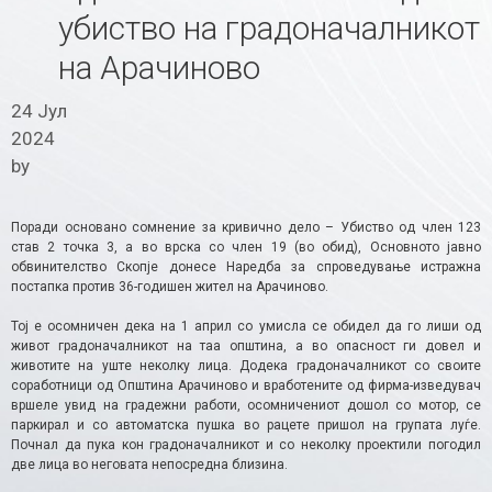
убиство на градоначалникот
на Арачиново
24 Јул
2024
by
Поради основано сомнение за кривично дело – Убиство oд член 123
став 2 точка 3, а во врска со член 19 (во обид), Основното јавно
обвинителство Скопје донесе Наредба за спроведување истражна
постапка против 36-годишен жител на Арачиново.
Тој е осомничен дека на 1 април со умисла се обидел да го лиши од
живот градоначалникот на таа општина, а во опасност ги довел и
животите на уште неколку лица. Додека градоначалникот со своите
соработници од Општина Арачиново и вработените од фирма-изведувач
вршеле увид на градежни работи, осомничениот дошол со мотор, се
паркирал и со автоматска пушка во рацете пришол на групата луѓе.
Почнал да пука кон градоначалникот и со неколку проектили погодил
две лица во неговата непосредна близина.