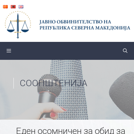
Skip
to
content
СООПШТЕНИЈА
Еден осомничен за обид за