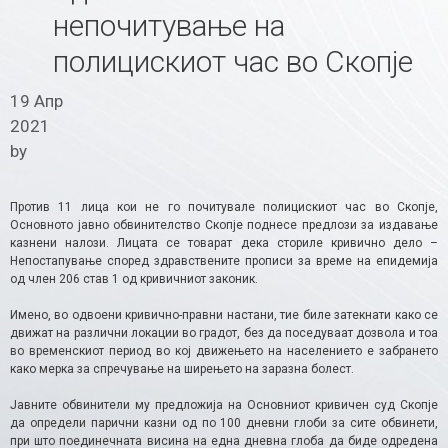
непочитување на
полицискиот час во Скопје
19 Апр
2021
by
Против 11 лица кои не го почитувале полицискиот час во Скопје,
Основното јавно обвинителство Скопје поднесе предлози за издавање
казнени налози. Лицата се товарат дека сториле кривично дело –
Непостапување според здравствените прописи за време на епидемија
од член 206 став 1 од кривичниот законик.
Имено, во одвоени кривично-правни настани, тие биле затекнати како се
движат на различни локации во градот, без да поседуваат дозвола и тоа
во временскиот период во кој движењето на населението е забрането
како мерка за спречување на ширењето на заразна болест.
Јавните обвинители му предложија на Основниот кривичен суд Скопје
да определи парични казни од по 100 дневни глоби за сите обвинети,
при што поединечната висина на една дневна глоба да биде одредена