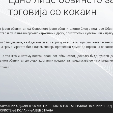
трговија со кокаин
 јавен обвинител од Основното јавно обвинителство Скопје поднесе Обви
тво и пуштање во промет наркотични дроги, психотропни супстанции и преку
от 37-годишник, на 4 декември во својот дом во село Глумово, неовластено
.3 грама. Дрогата била одземена при претрес на домот од страна на овласт
 на тоа што и натаму постои опасност обвинетиот, доколку биде пуштен д
авниот обвинител до судот достави и предлог за продолжување на определен
ries
тенија
ФОРМАЦИИ ОД ЈАВЕН КАРАКТЕР
ПОСТАПКА ЗА ПРИЈАВА НА КРИВИЧНО Д
КОРИСТЕЊЕ КОЛАЧИЊА ВЕБ СТРАНА