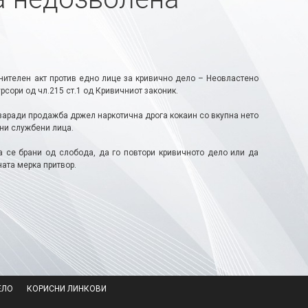
нителен акт против едно лице за кривично дело – Неовластено
рсори од чл.215 ст.1 од Кривичниот законик.
 заради продажба држел наркотична дрога кокаин со вкупна нето
ени службени лица.
а се брани од слобода, да го повтори кривичното дело или да
ата мерка притвор.
ЕЛО
КОРИСНИ ЛИНКОВИ