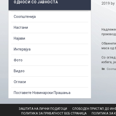
ОДНОСИ СО ЈАВНОСТА
2019
by
Соопштенија
Настани
Надлежен
производс
Најави
Обвинети
маса од 6
Интервјуа
Со оглед
Фото
избега, ј
Catego
Соопш
Видео
Огласи
Поставете Новинарски Прашања
ЗАШТИТА НА ЛИЧНИ ПОДАТОЦИ
СЛОБОДЕН ПРИСТАП ДО ИН
ПОЛИТИКА ЗА ПРИВАТНОСТ ВЕБ СТРАНИЦА
ПОЛИТИКА ЗА 