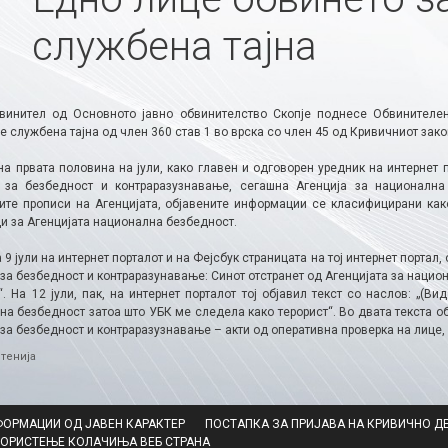
службена тајна
винител од Основното јавно обвинителство Скопје поднесе Обвинителе
службена тајна од член 360 став 1 во врска со член 45 од Кривичниот зако
 на првата половина на јули, како главен и одговорен уредник на интернет
 за безбедност и контраразузнавање, сегашна Агенција за националн
ите прописи на Агенцијата, објавените информации се класифицирани ка
и за Агенцијата национална безбедност.
 9 јули на интернет порталот и на Фејсбук страницата на тој интернет портал
за безбедност и контраразунавање: Синот отстранет од Агенцијата за нацио
. На 12 јули, пак, на интернет порталот тој објавил текст со наслов: „(В
на безбедност затоа што УБК ме следела како терорист“. Во двата текста о
 за безбедност и контраразузнавање – акти од оперативна проверка на лице
ries
тенија
ФОРМАЦИИ ОД ЈАВЕН КАРАКТЕР
ПОСТАПКА ЗА ПРИЈАВА НА КРИВИЧНО Д
КОРИСТЕЊЕ КОЛАЧИЊА ВЕБ СТРАНА