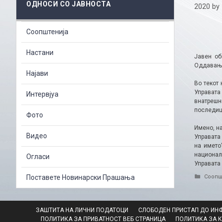
ОДНОСИ СО ЈАВНОСТА
2020
by
Соопштенија
Настани
Јавен об
Оддавање 
Најави
Во текот
Управата
Интервјуа
внатрешн
последиц
Фото
Имено, на
Видео
Управата 
на името“
национал
Огласи
Управата
Catego
Поставете Новинарски Прашања
Соопш
ЗАШТИТА НА ЛИЧНИ ПОДАТОЦИ
СЛОБОДЕН ПРИСТАП ДО ИН
ПОЛИТИКА ЗА ПРИВАТНОСТ ВЕБ СТРАНИЦА
ПОЛИТИКА ЗА 