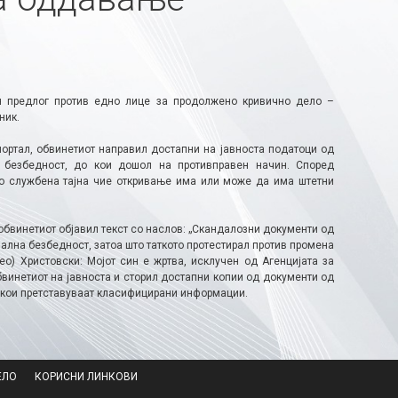
н предлог против едно лице за продолжено кривично дело –
ник.
 портал, обвинетиот направил достапни на јавноста податоци од
а безбедност, до кои дошол на противправен начин. Според
ко службена тајна чие откривање има или може да има штетни
, обвинетиот објавил текст со наслов: „Скандалозни документи од
нална безбедност, затоа што таткото протестирал против промена
идео) Христовски: Мојот син е жртва, исклучен од Агенцијата за
бвинетиот на јавноста и сторил достапни копии од документи од
, кои претставуваат класифицирани информации.
ЕЛО
КОРИСНИ ЛИНКОВИ