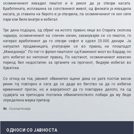
осомничениот извадил пиштол и ѝ рекол да ја отвори касата.
Вработената, исплашена за сопствениот живот, од фиоката ја извадила
касата, ја ставила на бирото и ја отворила, па осомничениот ги зел сите
пари кои биле внатре и избегал.
Три дена подоцна, од објект на истото правно лице во Старата скопска
чаршија, осомничениот на сличен начин, заканувајќи се со пиштол, го
натерал вработениот да го отвори сефот и одзел 25.000 денари. Ја
напуштил продавницата, упатувајќи се во правец на плоштадот
„Македонија“. По пат го фрлил пиштолот од Камениот мост во Вардар, по
што избегал во непознат правец. По настанот, осомничениот извесен
период бил недостапен за органите на прогонот, бидејќи избегал во
Хрватска.
Со оглед на тоа, јавниот обвинител оцени дека се уште постои висок
ризик тој повторно и сега да се даде во бегство за да го избегне
кривичниот прогон, но и веројатност да го повторува делото, па од
судијата на претходна постапка обвинителството побара да му биде
определена мерка притвор.
Categories
Соопштенија
ОДНОСИ СО ЈАВНОСТА