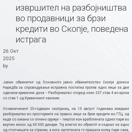
извршител на разбојништва
во продавници за брзи
кредити во Скопје, поведена
истрага
26 Окт
2025
by
Јавен обвинител од Основното јавно обвинителство Скопје донесе
Наредба за спроведување истражна постапка против едно лице за две
одвоени кривични дела – Разбојништво според член 237 став 4 во врска
со став 1 од Кривичниот законик.
Осомничениот 25-годишен скопјанец, на 15 август годинава извршил
разбојништво во просториите на правно лице за брзи кредити во ГТЦ, од
каде со закана со огнено оружје – пиштол кон вработената одзел пари во
вкупен износ од 60.500 денари. Тој влегол во објектот и седнал на едно
од столчињата за странки, а кога оштетената го прашала колку пари сака,