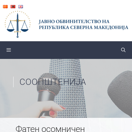
Skip
to
content
СООПШТЕНИЈА
Фатен осомничен