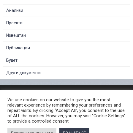
Анализи
Проекти
Извештаи
Публикации
Буџет
Други документи
ЗАШТИТА НА ЛИЧНИ ПОДАТОЦИ
We use cookies on our website to give you the most
СЛОБОДЕН ПРИСТАП ДО ИНФОРМАЦИИ ОД ЈАВЕН КАРАКТЕР
relevant experience by remembering your preferences and
ПОСТАПКА ЗА ПРИЈАВА НА КРИВИЧНО ДЕЛО
КОРИСНИ ЛИНКОВИ
repeat visits. By clicking “Accept All”, you consent to the use
of ALL the cookies. However, you may visit "Cookie Settings"
ПОЛИТИКА ЗА ПРИВАТНОСТ ВЕБ СТРАНИЦА
to provide a controlled consent.
ПОЛИТИКА ЗА КОРИСТЕЊЕ КОЛАЧИЊА ВЕБ СТРАНА
Поставки за колачиња
ПРИФАТИ СÈ