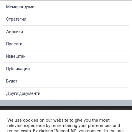
Меморандуми
Стратегии
Анализи
Проекти
Извештаи
Публикации
Буџет
Други документи
ЗАШТИТА НА ЛИЧНИ ПОДАТОЦИ
We use cookies on our website to give you the most
СЛОБОДЕН ПРИСТАП ДО ИНФОРМАЦИИ ОД ЈАВЕН КАРАКТЕР
relevant experience by remembering your preferences and
ПОСТАПКА ЗА ПРИЈАВА НА КРИВИЧНО ДЕЛО
КОРИСНИ ЛИНКОВИ
repeat visits. By clicking “Accept All”, you consent to the use