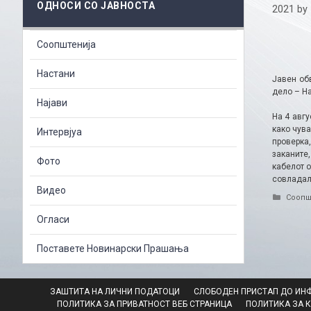
ОДНОСИ СО ЈАВНОСТА
2021
by
Соопштенија
Настани
Јавен об
дело – Н
Најави
На 4 авгу
како чув
Интервјуа
проверка
заканите
Фото
кабелот о
совладале
Видео
Catego
Соопш
Огласи
Поставете Новинарски Прашања
ЗАШТИТА НА ЛИЧНИ ПОДАТОЦИ
СЛОБОДЕН ПРИСТАП ДО ИН
ПОЛИТИКА ЗА ПРИВАТНОСТ ВЕБ СТРАНИЦА
ПОЛИТИКА ЗА 