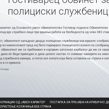
полициски службениц
винител од Основното јавно обвинителство Гостивар поднесе Обвинителен 
апад врз службено лице при вршење работи на безбедноста од член 383 став
ст, обвинетиот нападнал двајца полициски службеници кои вршеле сообраќај
ар во каменоломот пред кој било паркирано полициското возило за сообраќа
, обвинетиот им се приближил и најпрвин започнал вербално да им се закан
, дека ќе биде приведен и дека целиот настан го снимаат камерите на нивн
д службената камера, а потоа зел лопата која била оставена на страна и з
 и го привеле.​
ries
тенија
ФОРМАЦИИ ОД ЈАВЕН КАРАКТЕР
ПОСТАПКА ЗА ПРИЈАВА НА КРИВИЧНО Д
КОРИСТЕЊЕ КОЛАЧИЊА ВЕБ СТРАНА