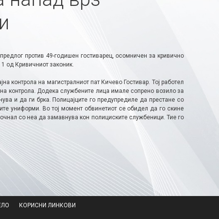
и
предлог против 49-годишен гостиварец, осомничен за кривично
 1 од Кривичниот законик.
на контрола на магистралниот пат Кичево Гостивар. Тој работел
јна контрола. Додека службените лица имале сопрено возило за
ува и да ги брка. Полицајците го предупредиле да престане со
ите униформи. Во тој момент обвинетиот се обидел да го скине
апочнал со неа да замавнува кон полициските службеници. Тие го
ЕЛО
КОРИСНИ ЛИНКОВИ