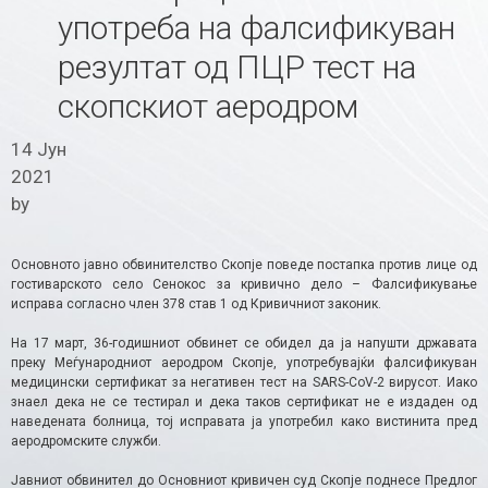
употреба на фалсификуван
резултат од ПЦР тест на
скопскиот аеродром
14 Јун
2021
by
Основното јавно обвинителство Скопје поведе постапка против лице од
гостиварското село Сенокос за кривично дело – Фалсификување
исправа согласно член 378 став 1 од Кривичниот законик.
На 17 март, 36-годишниот обвинет се обидел да ја напушти државата
преку Меѓународниот аеродром Скопје, употребувајќи фалсификуван
медицински сертификат за негативен тест на SARS-CoV-2 вирусот. Иако
знаел дека не се тестирал и дека таков сертификат не е издаден од
наведената болница, тој исправата ја употребил како вистинита пред
аеродромските служби.
Јавниот обвинител до Основниот кривичен суд Скопје поднесе Предлог