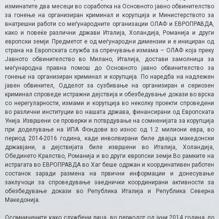
изминатите два месеци во соработка на Основното јавно обвинителство
за гонење на организиран криминал и корупција и Министерството за
внатрешни работи со меѓународните организации ОЛАФ и ЕВРОПРАВДА,
како и повеќе различни држави Италија, Холандија, Романија и други
европски земји. Предметот е од меѓународни димензии и е инициран од
страна на Европската служба за спречување измама – ОЛАФ која преку
Јавното обвинителство во Милано, Италија, достави замолница за
меѓународна правна помош до Основното јавно обвинителство за
гонење на организиран криминал и корупција. По наредба на надлежен
јавен обвинител, Одделот за сузбивање на организиран и сериозен
криминал спроведе истражни дејствија и обезбедување докази во врска
со нерегуларности, измами и корупција во неколку проекти спроведени
во различни институции во нашата држава, финансирани од Европската
Унија. Извршени се проверки и потврдување на сомненијата за корупција
при доделување на ИПА Фондови во износ од 1.2 милиони евра, во
период 2014-2016 година, каде инволвирани биле двајца македонски
државјани, а дејствијата биле извршени во Италија, Холандија,
Обединето Кралство, Романија и во други европски земји.Во рамките на
истрагата во ЕВРОПРАВДА во Хаг беше одржан и координативен работен
состанок заради размена на првични информации и донесување
заклучоци за спроведување заеднички координирани активности за
обезбедување докази во Република Италија и Република Северна
Македонија.
Осомничените како службени лица, во периодот од јуни 2014 година до