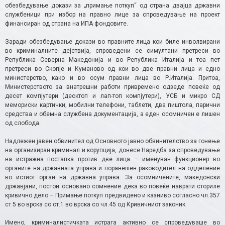
обезбедување докази за „примање поткуп“ од страна двајца државни
службеници при избор на правно лице за спроведување на проект
финансиран од страна на ИПА фондовите.
Заради обезбедување докази во правните лица кои биле инволвирани
во криминалните дејствија, спроведени се симултани претреси во
Република Северна Македонија и во Република Италија и тоа пет
претреси во Скопје и Куманово од кои во две правни лица и едно
министерство, како и во осум правни лица во Р.Италија. Притоа,
Министерството за внатрешни работи привремено одзеде повеќе од
десет компјутери (десктоп и лап-топ компјутери), УСБ и микро СД
мемориски картички, мобилни телефони, таблети, два пиштола, парични
средства и обемна службена документација, а еден осомничен е лишен
од слобода.
Надлежен јавен обвинител од Основното јавно обвинителство за гонење
на организиран криминал и корупција, донесе Наредба за спроведување
на истражна постапка против две лица – именуван функционер во
органите на државната управа и поранешен раководител на одделение
во истиот орган на државна управа. За осомничените, македонски
државјани, постои основано сомнение дека во повеќе наврати сториле
кривично дело – Примање поткуп предвидено и казниво согласно чл.357
ст.5 во врска со ст.1 во врска со чл.45 од Кривичниот законик.
Имено, криминалистичката истрага активно се спроведуваше во