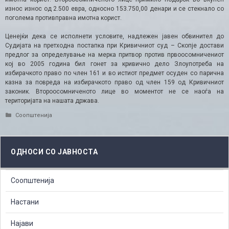
износ износ од 2.500 евра, односно 153.750,00 денари и се стекнало со
поголема противправна имотна корист.
Ценејќи дека се исполнети условите, надлежен јавен обвинител до
Судијата на претходна постапка при Кривичниот суд – Скопје достави
предлог за определување на мерка притвор против првоосомничениот
кој во 2005 година бил гонет за кривично дело Злоупотреба на
избирачкото право по член 161 и во истиот предмет осуден со парична
казна за повреда на избирачкото право од член 159 од Кривичниот
законик. Второосомниченото лице во моментот не се наоѓа на
територијата на нашата држава.
Categories
Соопштенија
ОДНОСИ СО ЈАВНОСТА
Соопштенија
Настани
Најави