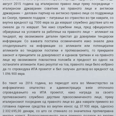
август 2015 година од италијанско правно лице преку посредници –
италијански државјанин советник во правното лице и англиски
државјанин – деловен партнер на англиско правно лице со подружница
во Скопје, примилe подарок – патување во странство во три наврати, со
вкупна вредност од 7000 евра за да извршат службено дејствие што не
смееле да го извршат. Тие како службени лица, пред официјалното
објавување на условите за работење на правното лице – апликант на
тендерот, му овозможиле детален пристап до доверливи тендерски
информации. Со ваквата постапка осомничените иако знаеле дека
споделувањето на информации со апликанти или потенцијални
апликанти во тендерски постапки е противзаконито, го прекршиле
законот и принципите за доверливост и еднаков третман и на правното
лице му овозможиле повластена положба и предност во однос на
останатите апликанти. Како резултат на тоа, правното лице било избрано
да го спроведува ИПА проектот и бил склучен договор во вредност од
1.096.900 евра.
Во текот на 2016 година, во периодот кога во Министерство за
информатичко општество и администрација веќе отпочнало
спроведувањето на ИПА проектот, како награда за своето
противзаконито службено дејствие првоосомниченото лице, преку
италијанскиот посредник од правното лице во два наврати примило во
готовина парични средства во вкупен износ од 37.930 евра, односно
2.332.695,00 денари, со што се стекнало со значителна противправна
имотна корист. Второосомниченото лице примило подарок во вкупен