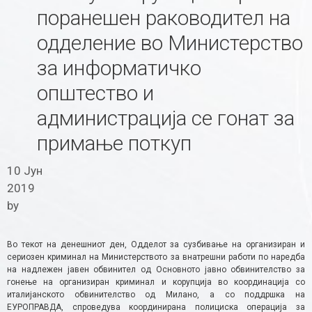
поранешен раководител на
одделение во Министерство
за информатичко
општество и
администрација се гонат за
примање поткуп
10 Јун
2019
by
Во текот на денешниот ден, Одделот за сузбивање на организиран и
сериозен криминал на Министерството за внатрешни работи по наредба
на надлежен јавен обвинител од Основното јавно обвинителство за
гонење на организиран криминал и корупција во координација со
италијанското обвинителство од Милано, а со поддршка на
ЕУРОПРАВДА, спроведува координирана полициска операција за