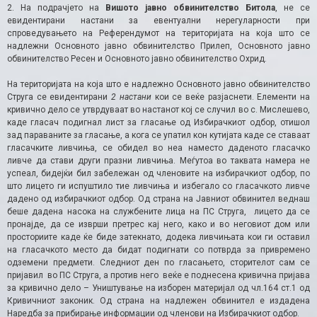
2. На подрачјето на
Вишото јавно обвинителство Битола
, не се
евидентирани настани за евентуални нерегуларности при
спроведувањето на Референдумот на територијата на која што се
надлежни Основното јавно обвинителство Прилеп, Основното јавно
обвинителство Ресен и Основното јавно обвинителство Охрид.
На територијата на која што е надлежно Основното јавно обвинителство
Струга се евидентирани
2 настани
кои се веќе разјаснети. Елементи на
кривично дело се утврдуваат во настанот кој се случил во с. Мислешево,
каде гласач подигнал лист за гласање од Избирачкиот одбор, отишол
зад параваните за гласање, а кога се упатил кон кутијата каде се ставаат
гласачките ливчиња, се обидел во неа наместо даденото гласачко
ливче да стави други празни ливчиња. Меѓутоа во таквата намера не
успеал, бидејќи бил забележан од членовите на избирачкиот одбор, по
што лицето ги испуштило тие ливчиња и избегало со гласачкото ливче
дадено од избирачкиот одбор. Од страна на Јавниот обвинител веднаш
беше дадена насока на службените лица на ПС Струга, лицето да се
пронајде, да се изврши претрес кај него, како и во неговиот дом или
просториите каде ќе биде затекнато, додека ливчињата кои ги оставил
на гласачкото место да бидат подигнати со потврда за привремено
одземени предмети. Следниот ден по гласањето, сторителот сам се
пријавил во ПС Струга, а против него веќе е поднесена кривична пријава
за кривично дело – Уништување на изборен материјал од чл.164 ст.1 од
Кривичниот законик. Од страна на надлежен обвинител е издадена
Наредба за прибирање информации од членови на Избирачкиот одбор.