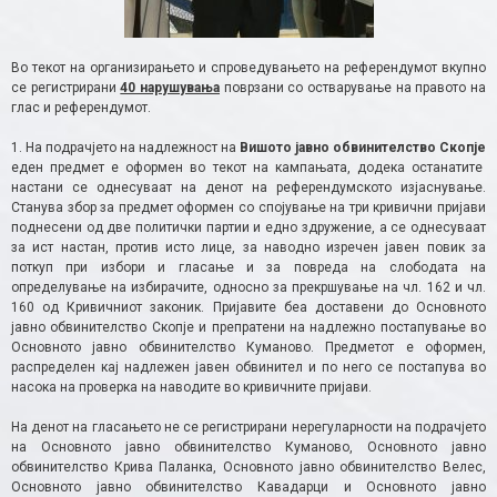
Во текот на организирањето и спроведувањето на референдумот вкупно
се регистрирани
40 нарушувања
поврзани со остварување на правото на
глас и референдумот.
1. На подрачјето на надлежност на
Вишото јавно обвинителство Скопје
еден предмет е оформен во текот на кампањата, додека останатите
настани се однесуваат на денот на референдумското изјаснување.
Станува збор за предмет оформен со спојување на три кривични пријави
поднесени од две политички партии и едно здружение, а се однесуваат
за ист настан, против исто лице, за наводно изречен јавен повик за
поткуп при избори и гласање и за повреда на слободата на
определување на избирачите, односно за прекршување на чл. 162 и чл.
160 од Кривичниот законик. Пријавите беа доставени до Основното
јавно обвинителство Скопје и препратени на надлежно постапување во
Основното јавно обвинителство Куманово. Предметот е оформен,
распределен кај надлежен јавен обвинител и по него се постапува во
насока на проверка на наводите во кривичните пријави.
На денот на гласањето не се регистрирани нерегуларности на подрачјето
на Основното јавно обвинителство Куманово, Основното јавно
обвинителство Крива Паланка, Основното јавно обвинителство Велес,
Основното јавно обвинителство Кавадарци и Основното јавно