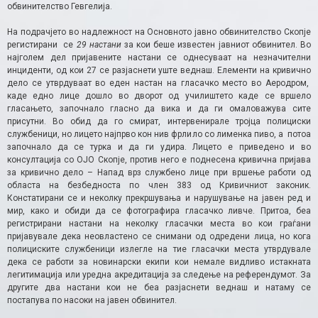
обвинителство Гевгелија.
На подрачјето во надлежност на Основното јавно обвинителство Скопје
регистирани се
29 настани
за кои беше известен јавниот обвинител. Во
најголем дел пријавените настани се однесуваат на незначителни
инциденти, од кои 27 се разјаснети уште веднаш. Елементи на кривично
дело се утврдуваат во еден настан на гласачко место во Аеродром,
каде едно лице дошло во дворот од училиштето каде се вршело
гласањето, започнало гласно да вика и да ги омаловажува сите
присутни. Во обид да го смират, интервенирале тројца полициски
службеници, но лицето најпрво кон нив фрлило со лименка пиво, а потоа
започнало да се турка и да ги удира. Лицето е приведено и во
консултација со ОЈО Скопје, против него е поднесена кривична пријава
за кривично дело – Напад врз службено лице при вршење работи од
областа на безбедноста по член 383 од Кривичниот законик.
Констатирани се и неколку прекршувања и нарушување на јавен ред и
мир, како и обиди да се фотографира гласачко ливче. Притоа, беа
регистрирани настани на неколку гласачки места во кои граѓани
пријавувале дека неовластено се снимани од одредени лица, но кога
полициските службеници излегле на тие гласачки места утврдувале
дека се работи за новинарски екипи кои немале видливо истакната
легитимација или уредна акредитација за следење на референдумот. За
другите два настани кои не беа разјаснети веднаш и натаму се
постапува по насоки на јавен обвинител.