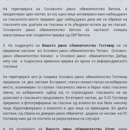
На територијата на Основното јавно обвинителство Битола, е
евидентиран
еден настан
, во кој едно лице ангажирано како набљудувач
на гласачкото место пријавил друг набљудувач дека им се обраќал на
гласачите кои доаѓале на гласање и ги убедувал истите да не гласаат.
Основното јавно обвинителство Битола за настанот очекува
известување или соодветна пријава од СВР Битола.
3. На подрачјето на
Вишото јавно обвинителство Гостивар
не се
пријавени настани во Основно јавно обвинителство Тетово, Основно
јавно обвинителство Кичево и Основно јавно обвинителство Дебар,
ниту пак е поднесена кривична пријава во врска со референдумското
гласање.
На територијата што ја покрива Основно јавно обвинителство Гостивар
пријавени се
два настани
. Во првиот, гласач откако гласал на избирачко
место, вознемирен го стуткал гласачкото ливче и барал ново гласачко
ливче, но избирачкиот одбор кој го спроведувал гласањето не му
дозволил и гласањето продолжило. Во вториот настан, до ОЈО Гостивар
пријавено е фотографирање на гласачи од возило во кое биле неколку
лица. Идентификувано е возилото и две лица се приведени. Во двата
настани, од страна на дежурен јавен обвинител дадени се насоки на ПС
Гостивар како да се постапи за разјаснување на случајот.
4. На подрачјето на
Вишото јавно обвинителство Штип
, нема