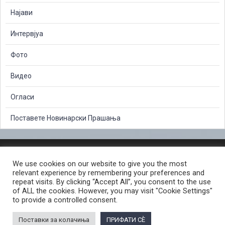
Најави
Интервјуа
Фото
Видео
Огласи
Поставете Новинарски Прашања
ЗАШТИТА НА ЛИЧНИ ПОДАТОЦИ
We use cookies on our website to give you the most
СЛОБОДЕН ПРИСТАП ДО ИНФОРМАЦИИ ОД ЈАВЕН КАРАКТЕР
relevant experience by remembering your preferences and
ПОСТАПКА ЗА ПРИЈАВА НА КРИВИЧНО ДЕЛО
КОРИСНИ ЛИНКОВИ
repeat visits. By clicking “Accept All”, you consent to the use
of ALL the cookies. However, you may visit "Cookie Settings"
ПОЛИТИКА ЗА ПРИВАТНОСТ ВЕБ СТРАНИЦА
to provide a controlled consent.
ПОЛИТИКА ЗА КОРИСТЕЊЕ КОЛАЧИЊА ВЕБ СТРАНА
Поставки за колачиња
ПРИФАТИ СÈ
© 2026 ЈАВНО ОБВИНИТЕЛСТВО НА РЕПУБЛИКА СЕВЕРНА МАКЕДОНИЈА •