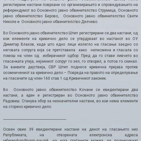
регистирани настани поврзани со организирањето и спроведувањето на
референдумот во Основното јавно обвинителство Струмица, Основното
јавно обвинителство Берово, Основното јавно обвинителство Свети
Николе и Основното јавно обвинителство Делчево.
Во Основното јавно обвинителство Штип регистрирани се
два настани
, од
кои елементи на кривично дело се утврдуваат во настанот во ОУ
Димитар Влахов, каде што едно лице излегло на гласање заедно со
неговата сопруга која се претставила како неписмена и гласала со
помош на член од избирачкиот одбор. Пред да го стави ливчето во
гласачката утија, нејзиниот сопруг го зел, го отворил, а потоа го скинал.
За ваквите дејствија, СВР Штип поднесе кривична пријава против
осомничениот за кривично дело – Повреда на правото на определување
на гласачите од член 160 став 1 од Кривичниот законик.
Во Основното јавно обвинителство Кочани се евидентирани
два
настани
, а
еден
е регистриран во Основното јавно обвинителство
Радовиш. Станува збор за незначителни настани, во кои нема елементи
на сторено кривично дело.
________________________________________
Освен овие 39 евидентирани настани на денот на гласањето низ
Републиката, на отворената електронска адреса
referendum@jorm.gov.mk, на која граѓаните можеа да поднесуваат