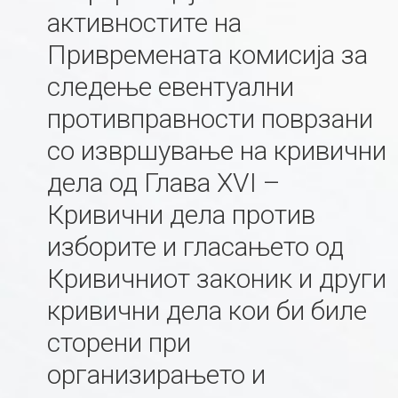
активностите на
Привремената комисија за
следење евентуални
противправности поврзани
со извршување на кривични
дела од Глава XVI –
Кривични дела против
изборите и гласањето од
Кривичниот законик и други
кривични дела кои би биле
сторени при
организирањето и