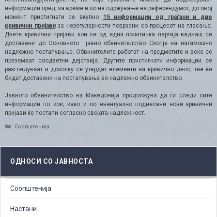
информации пред, за време и по на одржување на референдумот, до овој
момент пристигнати се вкупно
15 информации од граѓани и две
кривични пријави
за нерегуларности поврзани со процесот на гласање.
Двете кривични пријави кои се од една политичка партија веднаш се
доставени до Основното јавно обвинителство Скопје на натамошно
надлежно постапување. Обвинителите работат на предметите и веќе се
преземаат соодветни дејствија. Другите пристигнати информации се
разгледуваат и доколку се утврдат елементи на кривично дело, тие ќе
бидат доставени на постапување во надлежно обвинителство.
Јавното обвинителство на Македонија продолжува да ги следи сите
информации по кои, како и по евентуално поднесени нови кривични
пријави ќе постапи согласно својата надлежност.
Categories
Соопштенија
ОДНОСИ СО ЈАВНОСТА
Соопштенија
Настани