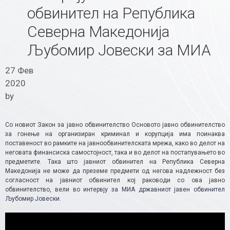
обвинител на Република
Северна Македонија
Љубомир Јовески за МИА
27 Фев
2020
by
Со новиот Закон за јавно обвинителство Основото јавно обвинителство
за гонење на организиран криминал и корупција има поинаква
поставеност во рамките на јавнообвинителската мрежа, како во делот на
неговата финансиска самостојност, така и во делот на постапувањето во
предметите. Така што јавниот обвинител на Република Северна
Македонија не може да преземе предмети од негова надлежност без
согласност на јавниот обвинител кој раководи со ова јавно
обвинителство, вели во
интервју за МИА државниот јавен обвинител
Љубомир Јовески
.