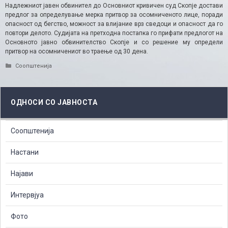
Надлежниот јавен обвинител до Основниот кривичен суд Скопје достави
предлог за определување мерка притвор за осомниченото лице, поради
опасност од бегство, можност за влијание врз сведоци и опасност да го
повтори делото. Судијата на претходна постапка го прифати предлогот на
Основното јавно обвинителство Скопје и со решение му определи
притвор на осомничениот во траење од 30 дена.
Categories
Соопштенија
ОДНОСИ СО ЈАВНОСТА
Соопштенија
Настани
Најави
Интервјуа
Фото