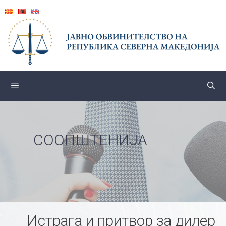
Skip
to
content
СООПШТЕНИЈА
Истрага и притвор за дилер