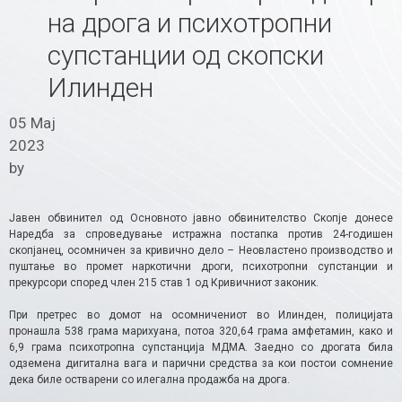
на дрога и психотропни
супстанции од скопски
Илинден
05 Мај
2023
by
Јавен обвинител од Основното јавно обвинителство Скопје донесе
Наредба за спроведување истражна постапка против 24-годишен
скопјанец, осомничен за кривично дело – Неовластено производство и
пуштање во промет наркотични дроги, психотропни супстанции и
прекурсори според член 215 став 1 од Кривичниот законик.
При претрес во домот на осомничениот во Илинден, полицијата
пронашла 538 грама марихуана, потоа 320,64 грама амфетамин, како и
6,9 грама психотропна супстанција МДМА. Заедно со дрогата била
одземена дигитална вага и парични средства за кои постои сомнение
дека биле остварени со илегална продажба на дрога.